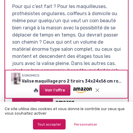
Pour qui c’est fait ? Pour les maquilleuses,
prothésistes ongulaires, coiffeurs à domicile ou
même pour quelqu’un qui veut un coin beauté
bien rangé à la maison avec la possibilité de se
déplacer de temps en temps. Qui devrait passer
son chemin ? Ceux qui ont un volume de
matériel énorme type salon complet, ou ceux qui
montent et descendent des étages tous les
jours avec la valise pleine. Dans les autres cas,
c’est un bon compromis, honnête, qui fait le job
SONGMICS
sans chichis.
Valise maquillage pro 2 tiroirs 34x24x56 cm roulettes 360° noire
🔥
Voir l'offre
Voir l'offre
Ce site utilise des cookies et vous donne le contrôle sur ceux que
vous souhaitez activer
SOUS-NOTES
Tout accepter
Personnaliser
RAPPORT QUALITÉ-PRIX :
DESIGN : LOOK, PRATICITÉ ET