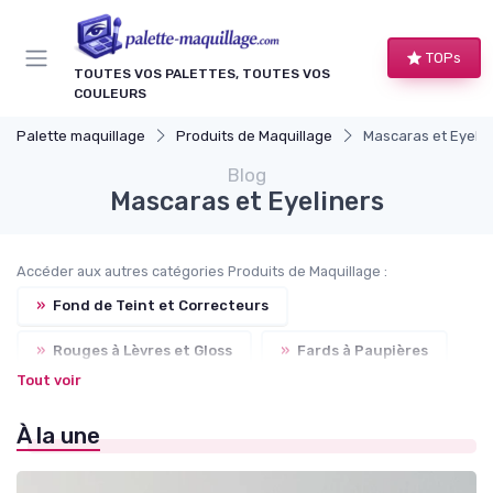
Panneau de gestion des cookies
TOPs
TOUTES VOS PALETTES, TOUTES VOS
COULEURS
Palette maquillage
Produits de Maquillage
Mascaras et Eyelin
Blog
Mascaras et Eyeliners
Accéder aux autres catégories Produits de Maquillage :
»
Fond de Teint et Correcteurs
»
Rouges à Lèvres et Gloss
»
Fards à Paupières
Tout voir
»
Blushs et Poudres
À la une