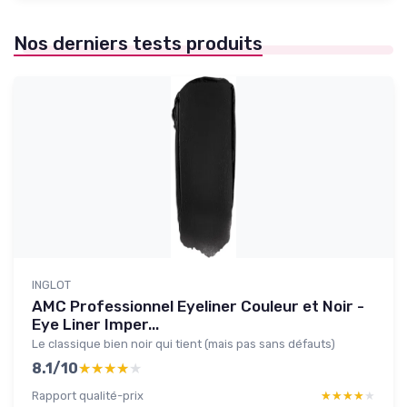
Nos derniers tests produits
INGLOT
AMC Professionnel Eyeliner Couleur et Noir -
Eye Liner Imper...
Le classique bien noir qui tient (mais pas sans défauts)
8.1/10
★★★★★
★★★★★
Rapport qualité-prix
★★★★★
★★★★★