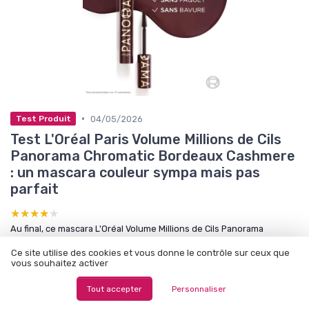
•
04/05/2026
Test Produit
Test L'Oréal Paris Volume Millions de Cils
Panorama Chromatic Bordeaux Cashmere
: un mascara couleur sympa mais pas
parfait
★★★★★
★★★★★
Au final, ce mascara L'Oréal Volume Millions de Cils Panorama
Chromatic en teinte Bordeaux Cashmere, c'est un produit qui fait
Ce site utilise des cookies et vous donne le contrôle sur ceux que
globalement bien le job, sans être parfait. Le vrai point fort, c'est le
vous souhaitez activer
volume : les cils sont plus fournis, bien déployés, et la brosse
permet de travailler aussi les peti...
Tout accepter
Personnaliser
par Naïma Belkacem