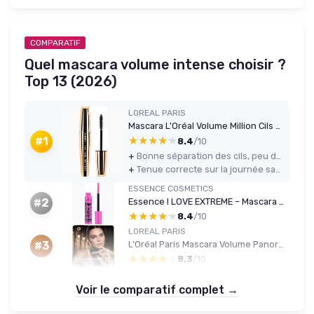
COMPARATIF
Quel mascara volume intense choisir ?
Top 13 (2026)
LOREAL PARIS
Mascara L'Oréal Volume Million Cils - Noir 10,7 ml
★★★★★
★★★★★
#1
8.4
/10
+
Bonne séparation des cils, peu de paquets grâce à la brosse-peigne
+
Tenue correcte sur la journée sans s’effriter, confortable pour yeux sensibles
ESSENCE COSMETICS
Essence I LOVE EXTREME – Mascara Volume Fou, Noir, Longue Tenue, Volumisant, Recourbant, Allongeant, Vegan, Sans Microplastiques ni Parfum, Lot de 3 (3x12 ml) 12 ml (Lot de 3) Noir extrême
#2
★★★★★
★★★★★
8.4
/10
LOREAL PARIS
L'Oréal Paris Mascara Volume Panoramique - Marron
#3
★★★★★
★★★★★
8.3
/10
Voir le comparatif complet →