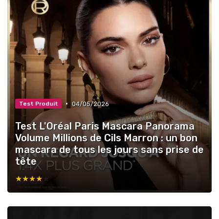
•
04/05/2026
Test Produit
Test L'Oréal Paris Mascara Panorama
Volume Millions de Cils Marron : un bon
mascara de tous les jours sans prise de
tête
★★★★★
★★★★★