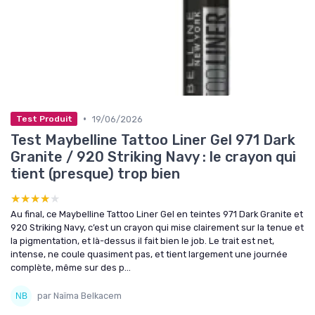
•
19/06/2026
Test Produit
Test Maybelline Tattoo Liner Gel 971 Dark
Granite / 920 Striking Navy : le crayon qui
tient (presque) trop bien
★★★★★
★★★★★
Au final, ce Maybelline Tattoo Liner Gel en teintes 971 Dark Granite et
920 Striking Navy, c’est un crayon qui mise clairement sur la tenue et
la pigmentation, et là-dessus il fait bien le job. Le trait est net,
intense, ne coule quasiment pas, et tient largement une journée
complète, même sur des p...
par Naïma Belkacem