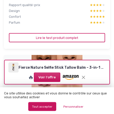
Rapport qualité-prix
★★★★★
★★★★★
Design
★★★★★
★★★★★
Confort
★★★★★
★★★★★
Parfum
★★★★★
★★★★★
Lire le test produit complet
Fierce Nature Selfie Stick Tallow Balm – 3-in-1 Natural Beauty Stick for Contour, Blush, Lips & Face Moisturizing – Hydrating, Non-Toxic Makeup Balm – Shade: Rhiannon, 7g Rhiannon 7 g (Lot de 1)
🔥
Voir l'offre
Ce site utilise des cookies et vous donne le contrôle sur ceux que
vous souhaitez activer
Tout accepter
Personnaliser
WONDERSKIN