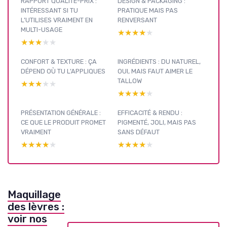
RAPPORT QUALITÉ-PRIX :
DESIGN & PACKAGING :
INTÉRESSANT SI TU
PRATIQUE MAIS PAS
L’UTILISES VRAIMENT EN
RENVERSANT
MULTI-USAGE
★★★★★
★★★★★
★★★★★
★★★★★
CONFORT & TEXTURE : ÇA
INGRÉDIENTS : DU NATUREL,
DÉPEND OÙ TU L’APPLIQUES
OUI, MAIS FAUT AIMER LE
TALLOW
★★★★★
★★★★★
★★★★★
★★★★★
PRÉSENTATION GÉNÉRALE :
EFFICACITÉ & RENDU :
CE QUE LE PRODUIT PROMET
PIGMENTÉ, JOLI, MAIS PAS
VRAIMENT
SANS DÉFAUT
★★★★★
★★★★★
★★★★★
★★★★★
Maquillage
des lèvres :
voir nos