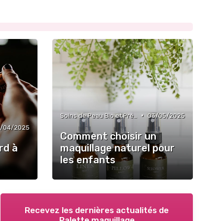
•
Soins de Peau Bio et Pré-Maquillage
03/05/2025
/04/2025
Comment choisir un
rd à
maquillage naturel pour
les enfants
Recevez les dernières actualités de
Palette maquillage