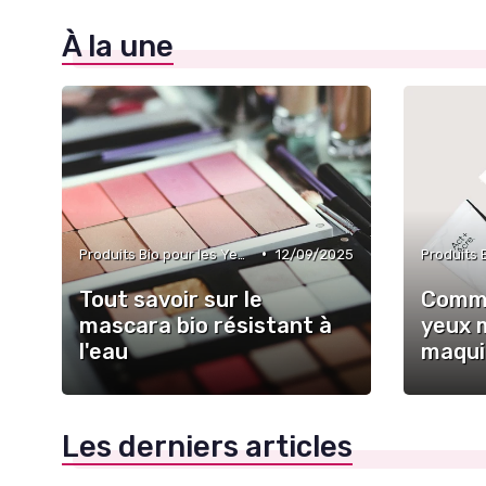
À la une
•
Produits Bio pour les Yeux
12/09/2025
Tout savoir sur le
Comme
mascara bio résistant à
yeux 
l'eau
maqui
Les derniers articles