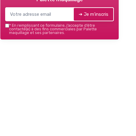
➔ Je m'inscris
*
En remplissant ce formulaire, j’accepte d’être
contacté(e) à des fins commerciales par Palette
maquillage et ses partenaires.