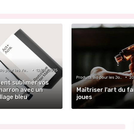
•
Produits Bio pour les Yeux
12/06/2025
•
Produits Bio pour les Joues
20
nt sublimer vos
marron avec un
Maîtriser l'art du fa
llage bleu
joues