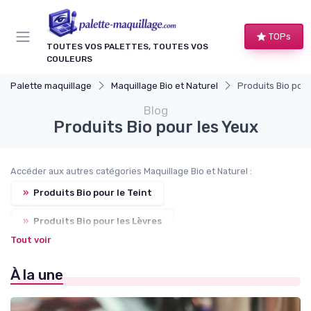
Panneau de gestion des cookies
TOPs
TOUTES VOS PALETTES, TOUTES VOS
COULEURS
Palette maquillage
Maquillage Bio et Naturel
Produits Bio pour
Blog
Produits Bio pour les Yeux
Accéder aux autres catégories Maquillage Bio et Naturel :
»
Produits Bio pour le Teint
»
Produits Bio pour les Lèvres
Tout voir
»
Produits Bio pour les Joues
À la une
»
Soins de Peau Bio et Pré-Maquillage