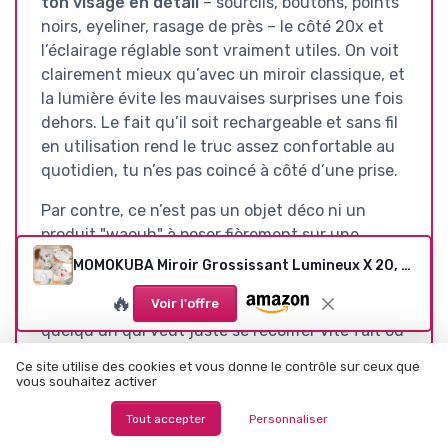
ton visage en détail
– sourcils, boutons, points
noirs, eyeliner, rasage de près – le côté 20x et
l’éclairage réglable sont vraiment utiles. On voit
clairement mieux qu’avec un miroir classique, et
la lumière évite les mauvaises surprises une fois
dehors. Le fait qu’il soit rechargeable et sans fil
en utilisation rend le truc assez confortable au
quotidien, tu n’es pas coincé à côté d’une prise.
Par contre, ce n’est pas un objet déco ni un
produit "waouh" à poser fièrement sur une
coiffeuse de magazine. C’est du plastique
MOMOKUBA Miroir Grossissant Lumineux X 20, Miroir Grossissant sur Pied 8", miroirs Maquillage Lumineux sur Pied Double Face 3 Couleurs 64 LED, Rechargeable Rotation 360° Blanc - 20x - Bureau
correct, un design simple, une rotation un peu
🔥
Voir l'offre
perfectible pour passer d’un côté à l’autre. Pour
quelqu’un qui veut juste se recoiffer vite fait ou
jeter un œil rapide avant de sortir, c’est
Ce site utilise des cookies et vous donne le contrôle sur ceux que
probablement trop, tu peux trouver plus simple
vous souhaitez activer
et moins cher. Là, on est vraiment sur un miroir-
Tout accepter
Personnaliser
outil, qui sert à voir les détails et à bosser