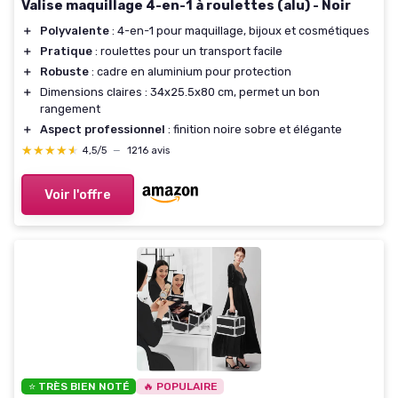
Valise maquillage 4-en-1 à roulettes (alu) - Noir
＋
Polyvalente
: 4-en-1 pour maquillage, bijoux et cosmétiques
＋
Pratique
: roulettes pour un transport facile
＋
Robuste
: cadre en aluminium pour protection
＋
Dimensions claires : 34x25.5x80 cm, permet un bon
rangement
＋
Aspect professionnel
: finition noire sobre et élégante
★★★★★
★★★★★
4,5/5
—
1216 avis
Voir l'offre
⭐ TRÈS BIEN NOTÉ
🔥 POPULAIRE