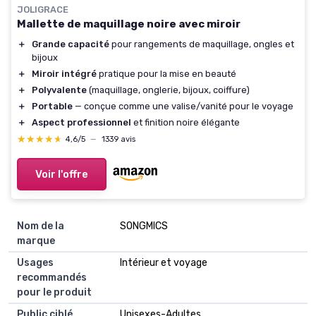
JOLIGRACE
Mallette de maquillage noire avec miroir
＋
Grande capacité
pour rangements de maquillage, ongles et
bijoux
＋
Miroir intégré
pratique pour la mise en beauté
＋
Polyvalente
(maquillage, onglerie, bijoux, coiffure)
＋
Portable
— conçue comme une valise/vanité pour le voyage
＋
Aspect professionnel
et finition noire élégante
★★★★★
★★★★★
4,6/5
—
1339 avis
Voir l'offre
Nom de la
SONGMICS
marque
Usages
Intérieur et voyage
recommandés
pour le produit
Public ciblé
Unisexes-Adultes