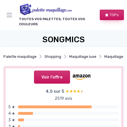
Panneau de gestion des cookies
TOPs
TOUTES VOS PALETTES, TOUTES VOS
COULEURS
SONGMICS
Palette maquillage
Shopping
Maquillage luxe
Maquillage 
Voir l'offre
4,5 sur 5
★★★★★
★★★★★
2519 avis
5 ★
4 ★
3 ★
2 ★