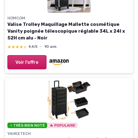
HOMCOM
Valise Trolley Maquillage Mallette cosmétique
Vanity poignée télescopique réglable 34L x 24l x
52H cm alu - Noir
★★★★★
★★★★★
4,4/5
—
90 avis
Voir l'offre
⭐ TRÈS BIEN NOTÉ
🔥 POPULAIRE
YAHEETECH