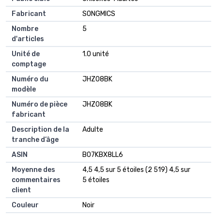
Fabricant
SONGMICS
Nombre
5
d'articles
Unité de
1.0 unité
comptage
Numéro du
JHZ08BK
modèle
Numéro de pièce
JHZ08BK
fabricant
Description de la
Adulte
tranche d’âge
ASIN
B07KBX8LL6
Moyenne des
4,5 4,5 sur 5 étoiles (2 519) 4,5 sur
commentaires
5 étoiles
client
Couleur
Noir