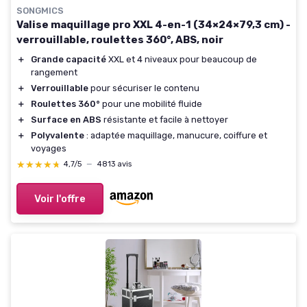
SONGMICS
Valise maquillage pro XXL 4-en-1 (34×24×79,3 cm) -
verrouillable, roulettes 360°, ABS, noir
＋
Grande capacité
XXL et 4 niveaux pour beaucoup de
rangement
＋
Verrouillable
pour sécuriser le contenu
＋
Roulettes 360°
pour une mobilité fluide
＋
Surface en ABS
résistante et facile à nettoyer
＋
Polyvalente
: adaptée maquillage, manucure, coiffure et
voyages
★★★★★
★★★★★
4,7/5
—
4813 avis
Voir l'offre