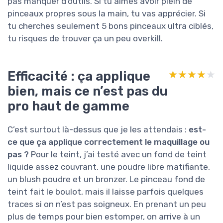
pas manquer d’outils. Si tu aimes avoir plein de
pinceaux propres sous la main, tu vas apprécier. Si
tu cherches seulement 5 bons pinceaux ultra ciblés,
tu risques de trouver ça un peu overkill.
Efficacité : ça applique
★★★★★
★★★★★
bien, mais ce n’est pas du
pro haut de gamme
C’est surtout là-dessus que je les attendais :
est-
ce que ça applique correctement le maquillage ou
pas ?
Pour le teint, j’ai testé avec un fond de teint
liquide assez couvrant, une poudre libre matifiante,
un blush poudre et un bronzer. Le pinceau fond de
teint fait le boulot, mais il laisse parfois quelques
traces si on n’est pas soigneux. En prenant un peu
plus de temps pour bien estomper, on arrive à un