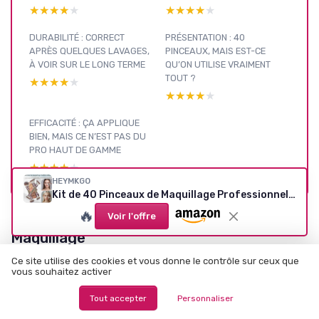
★★★★★
★★★★★
★★★★★
★★★★★
DURABILITÉ : CORRECT
PRÉSENTATION : 40
APRÈS QUELQUES LAVAGES,
PINCEAUX, MAIS EST-CE
À VOIR SUR LE LONG TERME
QU’ON UTILISE VRAIMENT
TOUT ?
★★★★★
★★★★★
★★★★★
★★★★★
EFFICACITÉ : ÇA APPLIQUE
BIEN, MAIS CE N’EST PAS DU
PRO HAUT DE GAMME
★★★★★
★★★★★
HEYMKGO
Kit de 40 Pinceaux de Maquillage Professionnels Multi-fonctions - Set Complet avec Pinceaux Double Face, Fond de Teint, Poudre, Blush, Correcteur, Fards à Paupières - Accessoires
🔥
Voir l'offre
Maquillage
par usage :
Ce site utilise des cookies et vous donne le contrôle sur ceux que
voir nos
vous souhaitez activer
autres
Voir tous les tests Maquillage par usage →
Tout accepter
Personnaliser
tests et