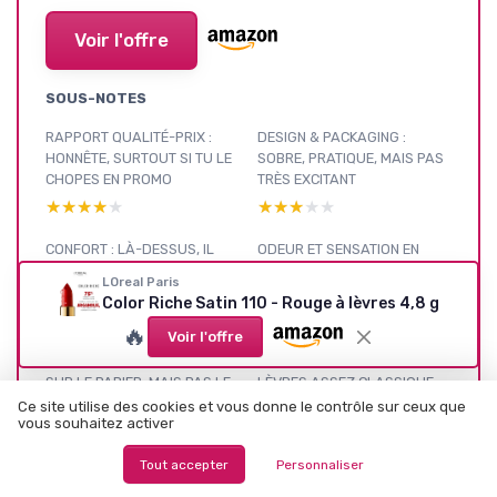
Voir l'offre
SOUS-NOTES
RAPPORT QUALITÉ-PRIX :
DESIGN & PACKAGING :
HONNÊTE, SURTOUT SI TU LE
SOBRE, PRATIQUE, MAIS PAS
CHOPES EN PROMO
TRÈS EXCITANT
★★★★★
★★★★★
★★★★★
★★★★★
CONFORT : LÀ-DESSUS, IL
ODEUR ET SENSATION EN
EST VRAIMENT AGRÉABLE À
BOUCHE : TYPIQUE L'ORÉAL,
LOreal Paris
PORTER
FAUT JUSTE AIMER
Color Riche Satin 110 - Rouge à lèvres 4,8 g
★★★★★
★★★★★
★★★★★
★★★★★
🔥
Voir l'offre
INGRÉDIENTS : NOURRISSANT
PRÉSENTATION : UN ROUGE À
SUR LE PAPIER, MAIS PAS LE
LÈVRES ASSEZ CLASSIQUE,
PLUS CLEAN DU MONDE
ORIENTÉ CONFORT
Ce site utilise des cookies et vous donne le contrôle sur ceux que
vous souhaitez activer
★★★★★
★★★★★
★★★★★
★★★★★
Tout accepter
Personnaliser
COULEUR, RENDU ET TENUE :
JOLI RÉSULTAT, MAIS