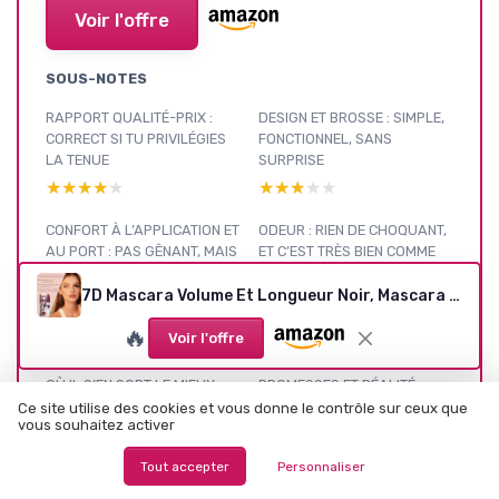
Voir l'offre
SOUS-NOTES
RAPPORT QUALITÉ-PRIX :
DESIGN ET BROSSE : SIMPLE,
CORRECT SI TU PRIVILÉGIES
FONCTIONNEL, SANS
LA TENUE
SURPRISE
★★★★★
★★★★★
★★★★★
★★★★★
CONFORT À L’APPLICATION ET
ODEUR : RIEN DE CHOQUANT,
AU PORT : PAS GÊNANT, MAIS
ET C’EST TRÈS BIEN COMME
DÉMAQUILLAGE UN PEU
ÇA
PÉNIBLE
7D Mascara Volume Et Longueur Noir, Mascara Waterproof Noir, Mascara Extension De Cils Effet Volume, Waterproof Et Longue Tenue, Not Blooming Eyelashes Thick Curling Long, Maquillage Pour Femmes (1)
★★★★★
★★★★★
★★★★★
★★★★★
🔥
Voir l'offre
PERFORMANCE ET TENUE : LÀ
PRÉSENTATION DU PRODUIT :
OÙ IL S’EN SORT LE MIEUX
PROMESSES ET RÉALITÉ
Ce site utilise des cookies et vous donne le contrôle sur ceux que
★★★★★
★★★★★
★★★★★
★★★★★
vous souhaitez activer
EFFICACITÉ : LONGUEUR
Tout accepter
Personnaliser
CORRECTE, VOLUME MOYEN,
RENDU GLOBALEMENT