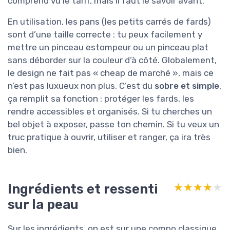
comprend vu le tarif, mais il faut le savoir avant.
En utilisation, les pans (les petits carrés de fards)
sont d’une taille correcte : tu peux facilement y
mettre un pinceau estompeur ou un pinceau plat
sans déborder sur la couleur d’à côté. Globalement,
le design ne fait pas « cheap de marché », mais ce
n’est pas luxueux non plus. C’est du
sobre et simple
,
ça remplit sa fonction : protéger les fards, les
rendre accessibles et organisés. Si tu cherches un
bel objet à exposer, passe ton chemin. Si tu veux un
truc pratique à ouvrir, utiliser et ranger, ça ira très
bien.
Ingrédients et ressenti
★★★★★
★★★★★
sur la peau
Sur les ingrédients, on est sur une compo classique