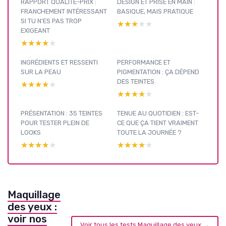
RAPPORT QUALITÉ-PRIX :
DESIGN ET PRISE EN MAIN :
FRANCHEMENT INTÉRESSANT
BASIQUE, MAIS PRATIQUE
SI TU N’ES PAS TROP
★★★★★
★★★★★
EXIGEANT
★★★★★
★★★★★
INGRÉDIENTS ET RESSENTI
PERFORMANCE ET
SUR LA PEAU
PIGMENTATION : ÇA DÉPEND
DES TEINTES
★★★★★
★★★★★
★★★★★
★★★★★
PRÉSENTATION : 35 TEINTES
TENUE AU QUOTIDIEN : EST-
POUR TESTER PLEIN DE
CE QUE ÇA TIENT VRAIMENT
LOOKS
TOUTE LA JOURNÉE ?
★★★★★
★★★★★
★★★★★
★★★★★
Maquillage
des yeux :
voir nos
Voir tous les tests Maquillage des yeux →