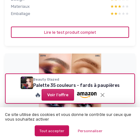
Materiaux
★★★★★
★★★★★
Emballage
★★★★★
★★★★★
Lire le test produit complet
Beauty Glazed
Palette 35 couleurs - fards à paupières
🔥
Voir l'offre
Ce site utilise des cookies et vous donne le contrôle sur ceux que
vous souhaitez activer
PROFUSION COSMETICS
Tout accepter
Personnaliser
Palette d'ombres à paupières Profusion
Cosmetics - 35 teinte...