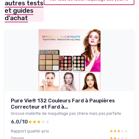
autres tests
et guides
d'achat
Pure Vie® 132 Couleurs Fard à Paupières
Correcteur et Fard à...
Grosse mallette de maquillage pas chère mais pas parfaite
6.0/10
★★★★★
★★★★★
Rapport qualité-prix
★★★★★
★★★★★
Design
★★★★★
★★★★★