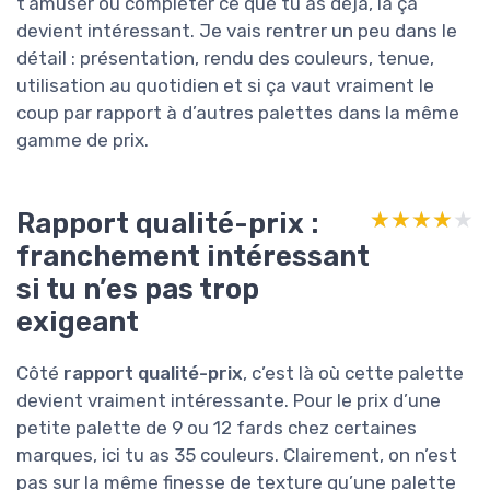
t’amuser ou compléter ce que tu as déjà, là ça
devient intéressant. Je vais rentrer un peu dans le
détail : présentation, rendu des couleurs, tenue,
utilisation au quotidien et si ça vaut vraiment le
coup par rapport à d’autres palettes dans la même
gamme de prix.
Rapport qualité-prix :
★★★★★
★★★★★
franchement intéressant
si tu n’es pas trop
exigeant
Côté
rapport qualité-prix
, c’est là où cette palette
devient vraiment intéressante. Pour le prix d’une
petite palette de 9 ou 12 fards chez certaines
marques, ici tu as 35 couleurs. Clairement, on n’est
pas sur la même finesse de texture qu’une palette