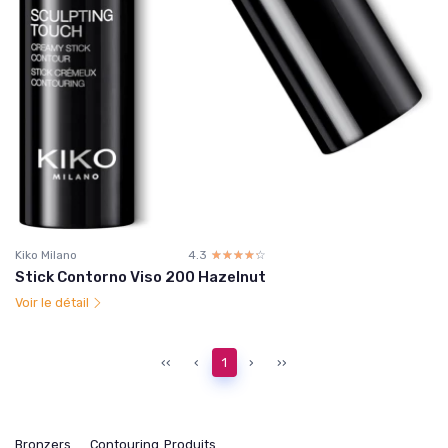
Kiko Milano
4.3
☆☆☆☆☆
★★★★★
Stick Contorno Viso 200 Hazelnut
Voir le détail
‹‹
‹
1
›
››
Bronzers
Contouring
Produits