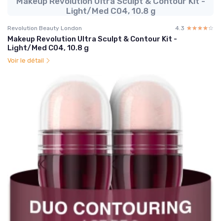
Makeup Revolution Ultra Sculpt & Contour Kit -
Light/Med C04, 10.8 g
Revolution Beauty London
4.3
☆☆☆☆☆
★★★★★
Makeup Revolution Ultra Sculpt & Contour Kit -
Light/Med C04, 10.8 g
Voir le détail