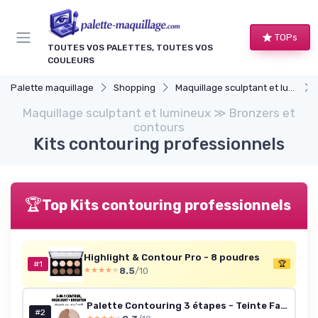
Panneau de gestion des cookies
TOPs
TOUTES VOS PALETTES, TOUTES VOS
COULEURS
Palette maquillage
Shopping
Maquillage sculptant et lumineux
Maquillage sculptant et lumineux ≫ Bronzers et
contours
Kits contouring professionnels
🏆
Top Kits contouring professionnels
Highlight & Contour Pro - 8 poudres
#1
🏆
8.5
/10
★★★★★
★★★★★
Palette Contouring 3 étapes - Teinte Fair 5 g
#2