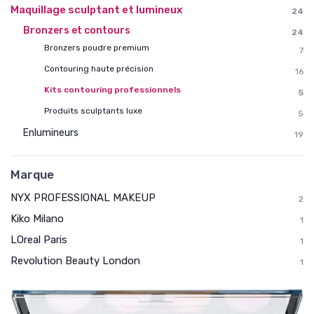
Maquillage sculptant et lumineux
24
Bronzers et contours
24
Bronzers poudre premium
7
Contouring haute précision
16
Kits contouring professionnels
5
Produits sculptants luxe
5
Enlumineurs
19
Marque
NYX PROFESSIONAL MAKEUP
2
Kiko Milano
1
LOreal Paris
1
Revolution Beauty London
1