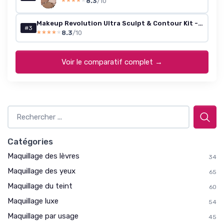
8.3
/10
★★★★★
★★★★★
Makeup Revolution Ultra Sculpt & Contour Kit - Light/Med C04, 10.8 g
#3
8.3
/10
★★★★★
★★★★★
Voir le comparatif complet →
Catégories
Maquillage des lèvres
34
Maquillage des yeux
65
Maquillage du teint
60
Maquillage luxe
54
Maquillage par usage
45