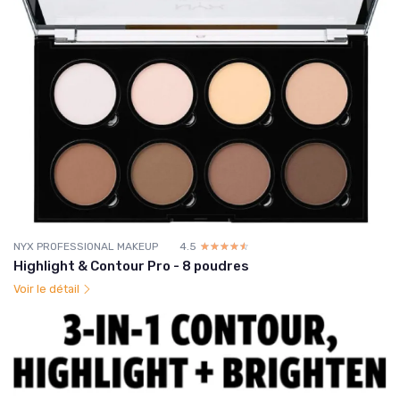
NYX PROFESSIONAL MAKEUP
4.5
☆☆☆☆☆
★★★★★
Highlight & Contour Pro - 8 poudres
Voir le détail