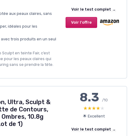
Voir le test complet →
ptée aux peaux claires, sans
Voir l'offre
er, idéales pour les
 avec trois produits en un seul
Sculpt en teinte Fair, c’est
ce pour les peaux claires qui
ring sans se prendre la tête.
8.3
/10
, Ultra, Sculpt &
★★★★★
★★★★★
tte de Contours,
 Ombres, 10.8g
🌟 Excellent
Lot de 1)
Voir le test complet →