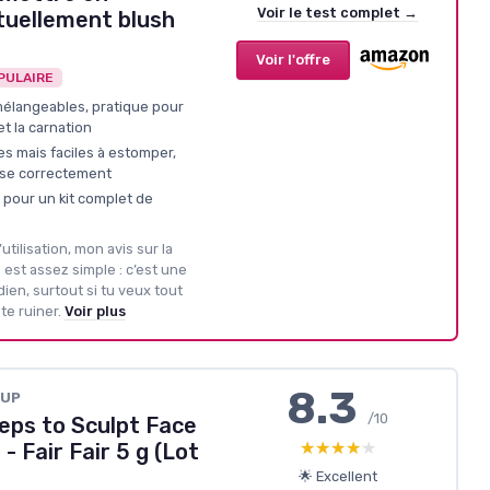
Voir le test complet →
tuellement blush
Voir l'offre
PULAIRE
 mélangeables, pratique pour
et la carnation
s mais faciles à estomper,
dose correctement
 pour un kit complet de
tilisation, mon avis sur la
est assez simple : c’est une
ien, surtout si tu veux tout
te ruiner.
Voir plus
8.3
EUP
/10
eps to Sculpt Face
★★★★★
★★★★★
- Fair Fair 5 g (Lot
🌟 Excellent