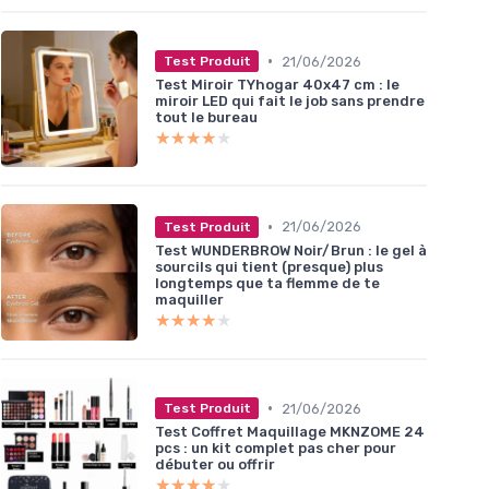
•
21/06/2026
Test Produit
Test Miroir TYhogar 40x47 cm : le
miroir LED qui fait le job sans prendre
tout le bureau
★★★★★
★★★★★
•
21/06/2026
Test Produit
Test WUNDERBROW Noir/Brun : le gel à
sourcils qui tient (presque) plus
longtemps que ta flemme de te
maquiller
★★★★★
★★★★★
•
21/06/2026
Test Produit
Test Coffret Maquillage MKNZOME 24
pcs : un kit complet pas cher pour
débuter ou offrir
★★★★★
★★★★★