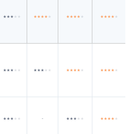
★★★★★
★★★★★
★★★★★
★★★★★
★★★★★
★★★★★
★★★★★
★★★★★
★★★★★
★★★★★
★★★★★
★★★★★
★★★★★
★★★★★
★★★★★
★★★★★
★★★★★
★★★★★
-
★★★★★
★★★★★
★★★★★
★★★★★