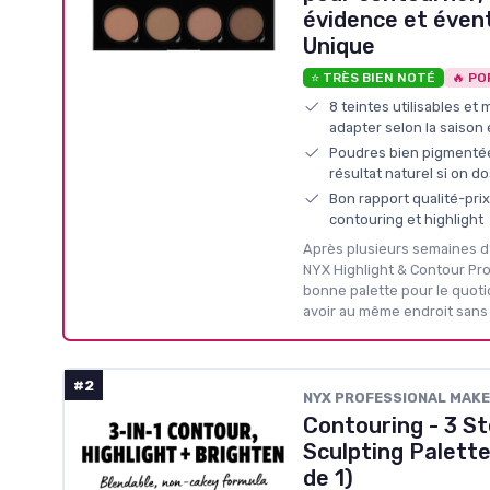
évidence et éven
Unique
⭐ TRÈS BIEN NOTÉ
🔥 PO
8 teintes utilisables et
adapter selon la saison 
Poudres bien pigmentée
résultat naturel si on 
Bon rapport qualité-prix
contouring et highlight
Après plusieurs semaines d’u
NYX Highlight & Contour Pro 
bonne palette pour le quotid
avoir au même endroit sans 
#2
NYX PROFESSIONAL MAK
Contouring - 3 St
Sculpting Palette 
de 1)