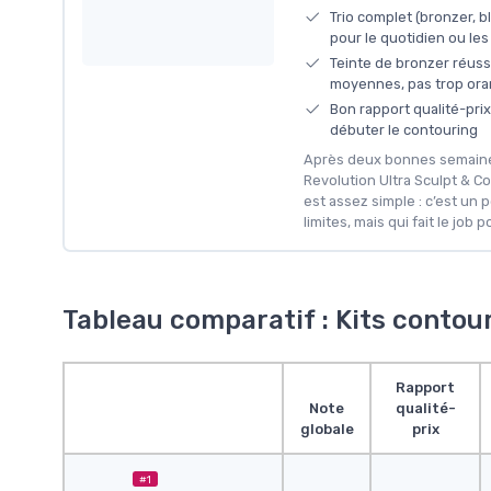
Trio complet (bronzer, b
pour le quotidien ou le
Teinte de bronzer réuss
moyennes, pas trop or
Bon rapport qualité-pri
débuter le contouring
Après deux bonnes semaines
Revolution Ultra Sculpt & Co
est assez simple : c’est un p
limites, mais qui fait le job po
Tableau comparatif : Kits contou
Rapport
Note
qualité-
globale
prix
#1