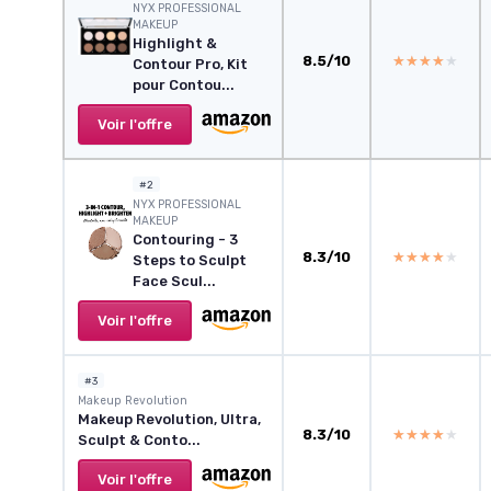
NYX PROFESSIONAL
MAKEUP
Highlight &
8.5/10
★★★★★
★★★★★
Contour Pro, Kit
pour Contou...
Voir l'offre
#2
NYX PROFESSIONAL
MAKEUP
Contouring - 3
8.3/10
★★★★★
★★★★★
Steps to Sculpt
Face Scul...
Voir l'offre
#3
Makeup Revolution
Makeup Revolution, Ultra,
8.3/10
★★★★★
★★★★★
Sculpt & Conto...
Voir l'offre