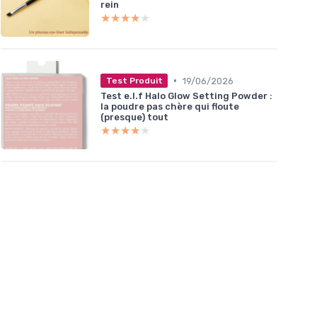
rein
★★★★★
★★★★★
•
19/06/2026
Test Produit
Test e.l.f Halo Glow Setting Powder :
la poudre pas chère qui floute
(presque) tout
★★★★★
★★★★★
fficacite