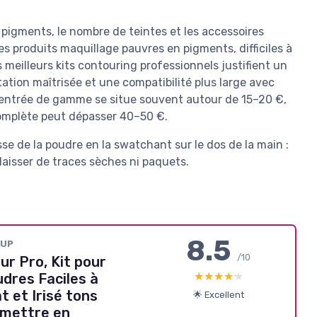
s pigments, le nombre de teintes et les accessoires
s produits maquillage pauvres en pigments, difficiles à
es meilleurs kits contouring professionnels justifient un
ation maîtrisée et une compatibilité plus large avec
 d’entrée de gamme se situe souvent autour de 15–20 €,
complète peut dépasser 40–50 €.
e de la poudre en la swatchant sur le dos de la main :
laisser de traces sèches ni paquets.
8.5
EUP
/10
ur Pro, Kit pour
★★★★★
★★★★★
dres Faciles à
t et Irisé tons
🌟 Excellent
 mettre en