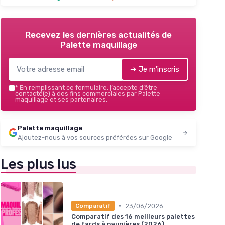
Recevez les dernières actualités de
Palette maquillage
➔ Je m'inscris
*
En remplissant ce formulaire, j’accepte d’être
contacté(e) à des fins commerciales par Palette
maquillage et ses partenaires.
Palette maquillage
Ajoutez-nous à vos sources préférées sur Google
Les plus lus
•
23/06/2026
Comparatif
Comparatif des 16 meilleurs palettes
de fards à paupières (2026)