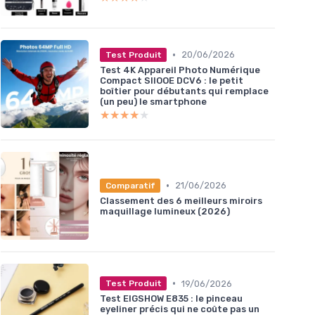
•
20/06/2026
Test Produit
Test 4K Appareil Photo Numérique
Compact SIIOOE DCV6 : le petit
boîtier pour débutants qui remplace
(un peu) le smartphone
★★★★★
★★★★★
•
21/06/2026
Comparatif
Classement des 6 meilleurs miroirs
maquillage lumineux (2026)
•
19/06/2026
Test Produit
Test EIGSHOW E835 : le pinceau
eyeliner précis qui ne coûte pas un