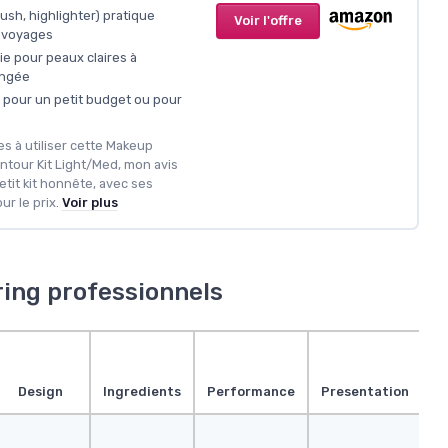
lush, highlighter) pratique
Voir l'offre
s voyages
ie pour peaux claires à
angée
x pour un petit budget ou pour
 à utiliser cette Makeup
ntour Kit Light/Med, mon avis
etit kit honnête, avec ses
ur le prix.
Voir plus
ring professionnels
Design
Ingredients
Performance
Presentation
E