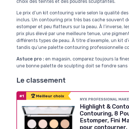
choix des teintes et des poudres sculptantes.
Le prix d’un kit contouring varie selon la qualité de
inclus. Un contouring prix très bas cache souvent de
estomper et peu flatteurs sur la peau. À l’inverse, l
prix plus élevé par une meilleure tenue, une pigment
différents types de peau. À titre d’exemple, un kit
tandis qu’une palette contouring professionnelle 
Astuce pro :
en magasin, comparez toujours la finess
une bonne palette de sculpting doit se fondre sans 
Le classement
#1
🏆 Meilleur choix
NYX PROFESSIONAL MAK
Highlight & Conto
Contouring, 8 Pou
Estomper, Fini Ma
pour contourner,