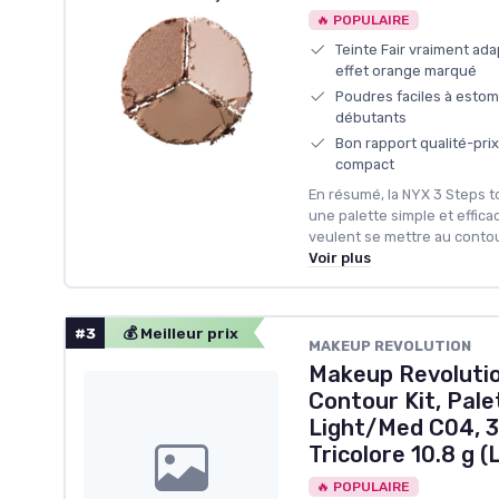
🔥 POPULAIRE
Teinte Fair vraiment ada
effet orange marqué
Poudres faciles à estomp
débutants
Bon rapport qualité-prix
compact
En résumé, la NYX 3 Steps to 
une palette simple et effica
veulent se mettre au contou
Voir plus
#3
💰 Meilleur prix
MAKEUP REVOLUTION
Makeup Revolution
Contour Kit, Pale
Light/Med C04, 3
Tricolore 10.8 g (
🔥 POPULAIRE