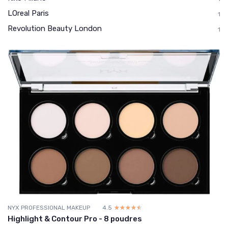
LOreal Paris
1
Revolution Beauty London
1
NYX PROFESSIONAL MAKEUP
4.5
☆☆☆☆☆
★★★★★
Highlight & Contour Pro - 8 poudres