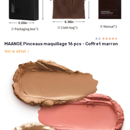
4.5
☆☆☆☆☆
★★★★★
MAANGE Pinceaux maquillage 16 pcs - Coffret marron
Voir le détail