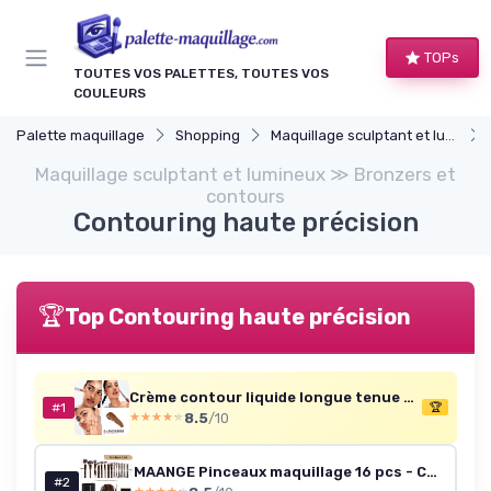
Panneau de gestion des cookies
TOPs
TOUTES VOS PALETTES, TOUTES VOS
COULEURS
Palette maquillage
Shopping
Maquillage sculptant et lumineux
Maquillage sculptant et lumineux ≫ Bronzers et
contours
Contouring haute précision
🏆
Top Contouring haute précision
Crème contour liquide longue tenue — légère & végan
#1
🏆
8.5
/10
★★★★★
★★★★★
MAANGE Pinceaux maquillage 16 pcs - Coffret marron
#2