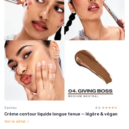
Sacheu
4.5
☆☆☆☆☆
★★★★★
Crème contour liquide longue tenue — légère & végan
Voir le détail