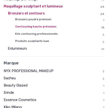
Maquillage sculptant et lumineux
24
Bronzers et contours
24
Bronzers poudre premium
7
Contouring haute précision
16
Kits contouring professionnels
5
Produits sculptants luxe
5
Enlumineurs
19
Marque
NYX PROFESSIONAL MAKEUP
3
Sacheu
2
Beauty Glazed
1
Erinde
1
Essence Cosmetics
1
Kiko Milano
1