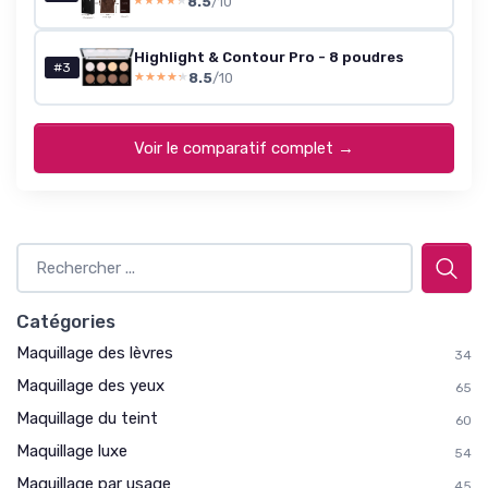
8.5
/10
★★★★★
★★★★★
Highlight & Contour Pro - 8 poudres
#3
8.5
/10
★★★★★
★★★★★
Voir le comparatif complet →
Catégories
Maquillage des lèvres
34
Maquillage des yeux
65
Maquillage du teint
60
Maquillage luxe
54
Maquillage par usage
45