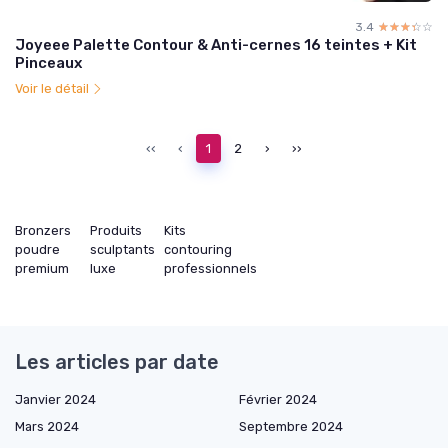
3.4
☆☆☆☆☆
★★★★★
Joyeee Palette Contour & Anti-cernes 16 teintes + Kit
Pinceaux
Voir le détail
‹‹
‹
1
2
›
››
Bronzers
Produits
Kits
poudre
sculptants
contouring
premium
luxe
professionnels
Les articles par date
Janvier 2024
Février 2024
Mars 2024
Septembre 2024