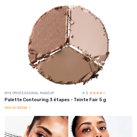
NYX PROFESSIONAL MAKEUP
4.3
☆☆☆☆☆
★★★★★
Palette Contouring 3 étapes - Teinte Fair 5 g
Voir le détail