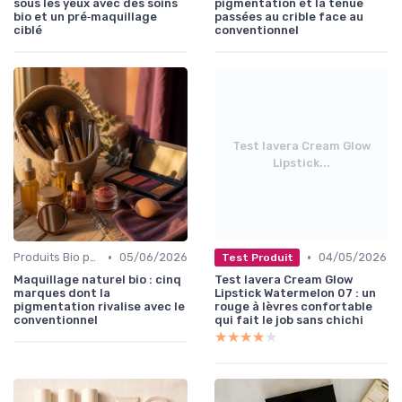
sous les yeux avec des soins
pigmentation et la tenue
bio et un pré‑maquillage
passées au crible face au
ciblé
conventionnel
Test lavera Cream Glow
Lipstick...
•
•
Produits Bio pour le Teint
05/06/2026
04/05/2026
Test Produit
Maquillage naturel bio : cinq
Test lavera Cream Glow
marques dont la
Lipstick Watermelon 07 : un
pigmentation rivalise avec le
rouge à lèvres confortable
conventionnel
qui fait le job sans chichi
★★★★★
★★★★★