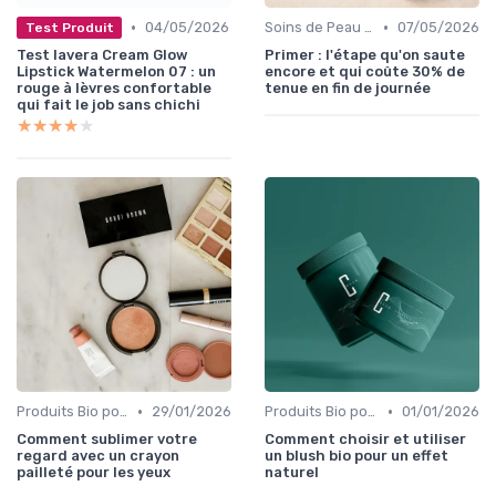
•
•
04/05/2026
Soins de Peau Bio et Pré-Maquillage
07/05/2026
Test Produit
Test lavera Cream Glow
Primer : l'étape qu'on saute
Lipstick Watermelon 07 : un
encore et qui coûte 30% de
rouge à lèvres confortable
tenue en fin de journée
qui fait le job sans chichi
★★★★★
★★★★★
•
•
Produits Bio pour les Yeux
29/01/2026
Produits Bio pour les Joues
01/01/2026
Comment sublimer votre
Comment choisir et utiliser
regard avec un crayon
un blush bio pour un effet
pailleté pour les yeux
naturel