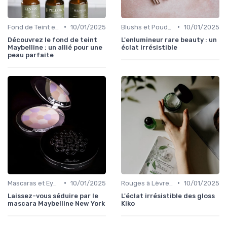
•
•
Fond de Teint et Correcteurs
10/01/2025
Blushs et Poudres
10/01/2025
Découvrez le fond de teint
L'enlumineur rare beauty : un
Maybelline : un allié pour une
éclat irrésistible
peau parfaite
•
•
Mascaras et Eyeliners
10/01/2025
Rouges à Lèvres et Gloss
10/01/2025
Laissez-vous séduire par le
L'éclat irrésistible des gloss
mascara Maybelline New York
Kiko