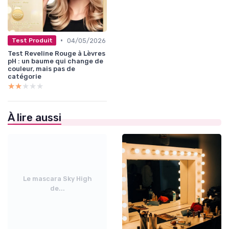
•
04/05/2026
Test Produit
Test Reveline Rouge à Lèvres
pH : un baume qui change de
couleur, mais pas de
catégorie
★★★★★
★★★★★
À lire aussi
Le mascara Sky High
de...