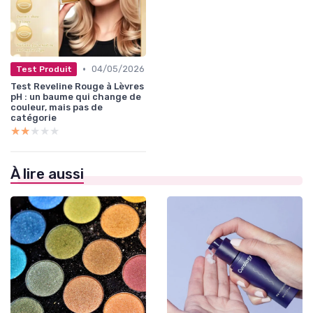
•
04/05/2026
Test Produit
Test Reveline Rouge à Lèvres
pH : un baume qui change de
couleur, mais pas de
catégorie
★★★★★
★★★★★
À lire aussi