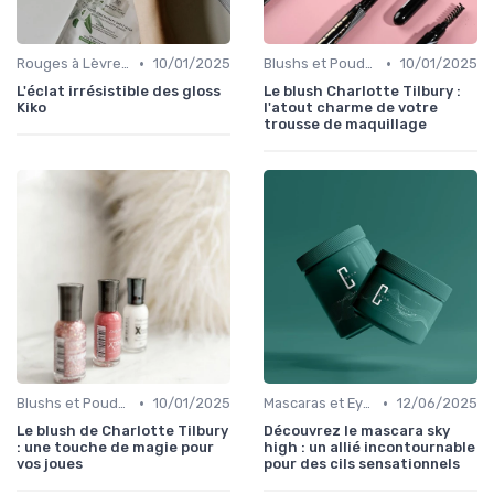
•
•
Rouges à Lèvres et Gloss
10/01/2025
Blushs et Poudres
10/01/2025
L'éclat irrésistible des gloss
Le blush Charlotte Tilbury :
Kiko
l'atout charme de votre
trousse de maquillage
•
•
Blushs et Poudres
10/01/2025
Mascaras et Eyeliners
12/06/2025
Le blush de Charlotte Tilbury
Découvrez le mascara sky
: une touche de magie pour
high : un allié incontournable
vos joues
pour des cils sensationnels