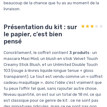
beaucoup de la chance que tu as au moment de la
livraison.
Présentation du kit : sur
★★★★★
★★★★★
le papier, c’est bien
pensé
Concrètement, le coffret contient
3 produits
: un
mascara Maxi Mod, un blush en stick Velvet Touch
Creamy Stick Blush, et un Unlimited Double Touch
103 (rouge à lèvres liquide longue tenue + gloss
transparent). Le tout est vendu comme un « coffret
cadeau maquillage », donc l’idée c’est vraiment que
tu peux l’offrir tel quel, sans rajouter autre chose.
Niveau quantité, on est sur un total de 18 ml, ce qui
est classique pour ce genre de kit : ce ne sont pas
des miniatures ridicules, mais ce ne sont pas non