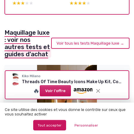
★★★★★
★★★★★
★★★★★
★★★★★
Maquillage luxe
: voir nos
Voir tous les tests Maquillage luxe →
autres tests et
guides d'achat
Kiko Milano
Threads Of Time Beauty Icons Make Up Kit, Coffret Cadeau Maquillage: Mascara, Blush En Stick, Et Rouge À Lèvres Et Brillant À Lèvres 2 En 1
🔥
Voir l'offre
Ce site utilise des cookies et vous donne le contrôle sur ceux que
vous souhaitez activer
Tout accepter
Personnaliser
TYHOGAR