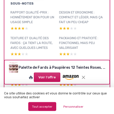
SOUS-NOTES
RAPPORT QUALITÉ-PRIX :
DESIGN ET ERGONOMIE :
HONNÊTEMENT BON POUR UN
COMPACT ET LÉGER, MAIS ÇA
USAGE SIMPLE
FAIT UN PEU CHEAP
★★★★★
★★★★★
★★★★★
★★★★★
TEXTURE ET QUALITÉ DES
PACKAGING ET PRATICITÉ :
FARDS : ÇA TIENT LA ROUTE,
FONCTIONNEL MAIS PEU
AVEC QUELQUES LIMITES
VALORISANT
★★★★★
★★★★★
★★★★★
★★★★★
TENUE ET COMPORTEMENT
PRÉSENTATION GÉNÉRALE : 12
Palette de Fards à Paupières 12 Teintes Roses, Palette Ombre à Paupières aux Tons de Pêche avec, Palettes de Maquillage à Haute Pigmentation et Longue Tenue, Estompable, #07
DANS LA JOURNÉE :
TEINTES ROSES ET PÊCHE,
CORRECT, MAIS BASE
RIEN DE RÉVOLUTIONNAIRE
🔥
Voir l'offre
CONSEILLÉE
MAIS COHÉRENT
★★★★★
★★★★★
★★★★★
★★★★★
Ce site utilise des cookies et vous donne le contrôle sur ceux que
PIGMENTATION ET ESTOMPE :
vous souhaitez activer
FRANCHEMENT PAS MAL
POUR TOUS LES JOURS
Tout accepter
Personnaliser
★★★★★
★★★★★