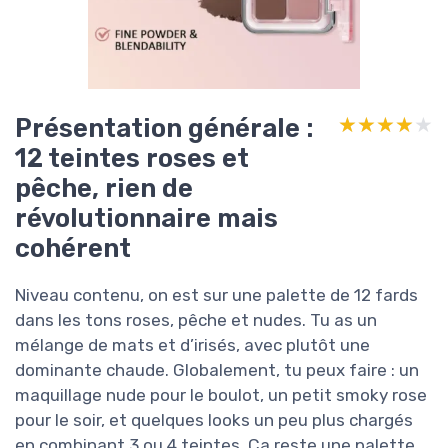
Présentation générale :
★★★★★
★★★★★
12 teintes roses et
pêche, rien de
révolutionnaire mais
cohérent
Niveau contenu, on est sur une palette de 12 fards
dans les tons roses, pêche et nudes. Tu as un
mélange de mats et d’irisés, avec plutôt une
dominante chaude. Globalement, tu peux faire : un
maquillage nude pour le boulot, un petit smoky rose
pour le soir, et quelques looks un peu plus chargés
en combinant 3 ou 4 teintes. Ça reste une palette