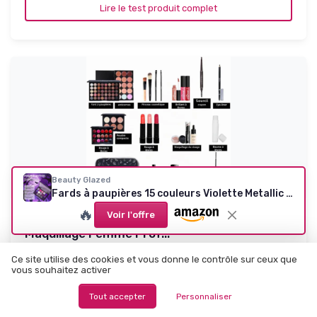
Lire le test produit complet
Beauty Glazed
Fards à paupières 15 couleurs Violette Metallic Longue Durée Glitter Palette Shimmer Matte Palettes de Maquillage Hautement Pigmentées # 02
🔥
Voir l'offre
Coffret Maquillage, MKNZOME 24 Pcs Kit
Maquillage Femme Prof...
Un kit complet pas cher pour débuter ou offrir
Ce site utilise des cookies et vous donne le contrôle sur ceux que
8.2/10
★★★★★
★★★★★
vous souhaitez activer
Rapport qualité-prix
★★★★★
★★★★★
Tout accepter
Personnaliser
Design
★★★★★
★★★★★