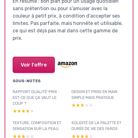
En résumé : bon plan pour un usage quotidien
sans prétention ou pour s’amuser avec la
couleur à petit prix, à condition d’accepter ses
limites. Pas parfaite, mais honnête et utilisable,
ce qui est déjà pas mal dans cette gamme de
prix.
Voir l'offre
SOUS-NOTES
RAPPORT QUALITÉ-PRIX :
DESIGN ET PRISE EN MAIN :
EST-CE QUE ÇA VAUT LE
SIMPLE MAIS PRATIQUE
COUP ?
★★★★★
★★★★★
★★★★★
★★★★★
TEXTURE, COMPOSITION ET
SOLIDITÉ DE LA PALETTE ET
SENSATION SUR LA PEAU
DURÉE DE VIE DES FARDS
★★★★★
★★★★★
★★★★★
★★★★★