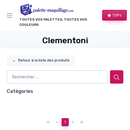
Panneau de gestion des cookies
TOPs
TOUTES VOS PALETTES, TOUTES VOS
COULEURS
Clementoni
←
Retour à la liste des produits
Catégories
‹‹
‹
1
›
››