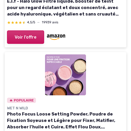
E.l.f - Halo Glow Filtre liquide, booster de teint
pour un regard éclatant et doux concentré, avec
acide hyaluronique, végétalien et sans cruauté
envers les animaux, teinte 0 Fair, 31,5 ml
★★★★★
★★★★★
4,5/5
—
19939 avis
Voir l'offre
🔥 POPULAIRE
WET N WILD
Photo Focus Loose Setting Powder, Poudre de
Fixation Soyeuse et Légère pour Fixer, Matifier,
Absorber l'huile et Cuire, Effet Flou Doux,