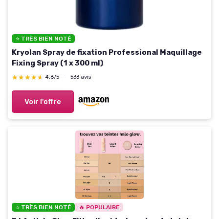
⭐ TRÈS BIEN NOTÉ
Kryolan Spray de fixation Professional Maquillage
Fixing Spray (1 x 300 ml)
★★★★★
★★★★★
4,6/5
—
533 avis
Voir l'offre
⭐ TRÈS BIEN NOTÉ
🔥 POPULAIRE