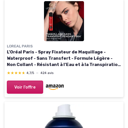
LOREAL PARIS
L'Oréal Paris - Spray Fixateur de Maquillage -
Waterproof - Sans Transfert - Formule Légère -
Non Collant - Résistant à l'Eau et à la Transpiration
- Tenue Jusqu'à 36h - Infaillible - Format XL 150 ml
★★★★★
★★★★★
4,7/5
—
424 avis
Voir l'offre