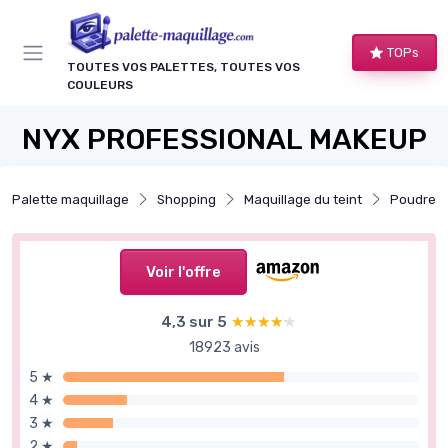
Panneau de gestion des cookies
TOPs
TOUTES VOS PALETTES, TOUTES VOS
COULEURS
NYX PROFESSIONAL MAKEUP
Palette maquillage
Shopping
Maquillage du teint
Poudres e
Voir l'offre
4,3 sur 5
★★★★★
★★★★★
18923 avis
5 ★
4 ★
3 ★
2 ★