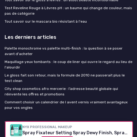
Test Reveline Rouge à Lèvres pH : un baume qui change de couleur, mais
pas de catégorie
Tout savoir sur le mascara bio résistant à l'eau
Les derniers articles
Palette monochrome vs palette multi-finish : la question à se poser
avant d'acheter
Maquillage yeux tombants : le coup de liner qui ouvre le regard au lieu de
l'alourdir
Le gloss fait son retour, mais la formule de 2010 ne passerait plus le
test clean
City shop cosmetics afro mercerie : l’adresse beauté globale qui
réinvente les offres et promotions
Comment choisir un calendrier de l avent vernis vraiment avantageux
pour vos ongles
Palette maquillage
NYX PROFESSIONAL MAKEUP
Spray Fixateur Setting Spray Dewy Finish, Spray de Finition, Tenue Longue Durée, Fini Satiné, Formule Vegan, Modèle : Dewy Dewy 60 ml Single