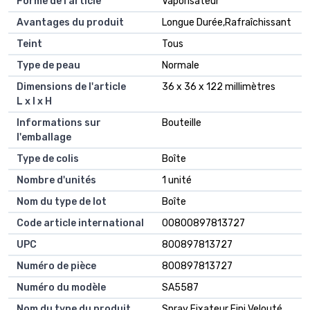
Forme de l'article
Vaporisateur
Avantages du produit
Longue Durée,Rafraîchissant
Teint
Tous
Type de peau
Normale
Dimensions de l'article
36 x 36 x 122 millimètres
L x l x H
Informations sur
Bouteille
l'emballage
Type de colis
Boîte
Nombre d'unités
1 unité
Nom du type de lot
Boîte
Code article international
00800897813727
UPC
800897813727
Numéro de pièce
800897813727
Numéro du modèle
SA5587
Nom du type du produit
Spray Fixateur Fini Velouté