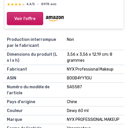
Translucent, 20g
★★★★★
★★★★★
4,4/5
—
8978 avis
Voir l'offre
Production interrompue
Non
par le fabricant
Dimensions du produit (L
3,56 x 3,56 x 12,19 cm; 8
x l x h)
grammes
Fabricant
NYX Professional Makeup
ASIN
B00B4YY1GU
Numéro du modèle de
SA5587
l'article
Pays d'origine
Chine
Couleur
Dewy 60 ml
Marque
NYX PROFESSIONAL MAKEUP