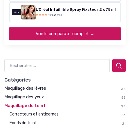
L'Oréal Infaillible Spray Fixateur 2 x 75 ml
#3
8.6
/10
★★★★★
★★★★★
Voir le comparatif complet →
Catégories
Maquillage des lèvres
34
Maquillage des yeux
65
Maquillage du teint
23
Correcteurs et anticernes
13
Fonds de teint
21