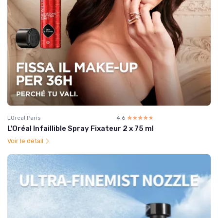
LOreal Paris
4.6
☆☆☆☆☆
★★★★★
L'Oréal Infaillible Spray Fixateur 2 x 75 ml
Voir le détail