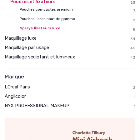
Poudres et fixateurs
23
Poudres compactes premium
7
Poudres libres haut de gamme
8
Sprays fixateurs luxe
8
Maquillage luxe
54
Maquillage par usage
45
Maquillage sculptant et lumineux
43
Marque
LOreal Paris
2
Anglicolor
1
NYX PROFESSIONAL MAKEUP
1