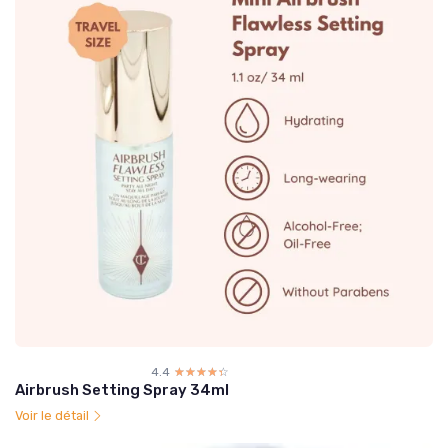
4.4
☆☆☆☆☆
★★★★★
Airbrush Setting Spray 34ml
Voir le détail