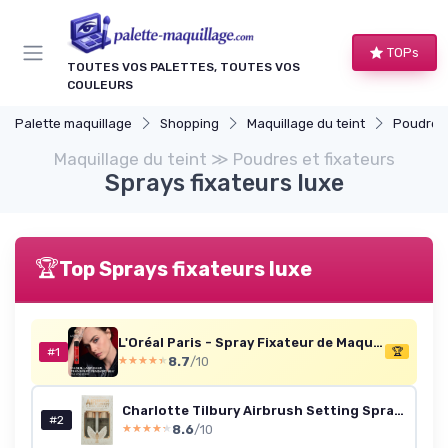
Panneau de gestion des cookies
TOPs
TOUTES VOS PALETTES, TOUTES VOS
COULEURS
Palette maquillage
Shopping
Maquillage du teint
Poudres 
Maquillage du teint ≫ Poudres et fixateurs
Sprays fixateurs luxe
🏆
Top Sprays fixateurs luxe
L'Oréal Paris - Spray Fixateur de Maquillage - Waterproof - Sans Transfert - Formule Légère - Non Collant - Résistant à l'Eau et à la Transpiration - Tenue Jusqu'à 36h - Infaillible - Format XL 150 ml
#1
🏆
8.7
/10
★★★★★
★★★★★
Charlotte Tilbury Airbrush Setting Spray 2x34ml
#2
8.6
/10
★★★★★
★★★★★