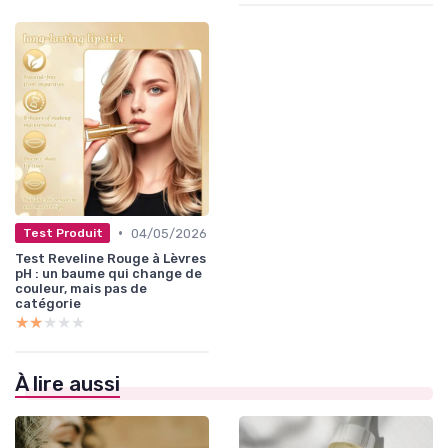
•
04/05/2026
Test Produit
Test Reveline Rouge à Lèvres
pH : un baume qui change de
couleur, mais pas de
catégorie
★★★★★
★★★★★
À lire aussi