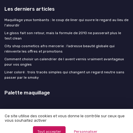
Les derniers articles
Maquillage yeux tombants : le coup de liner qui ouvre le regard au lieu de
l'alourdir
Le gloss fait son retour, mais la formule de 2010 ne passerait plus le
test clean
City shop cosmetics afro mercerie : l’adresse beauté globale qui
réinvente les offres et promotions
Comment choisir un calendrier de l avent vernis vraiment avantageux
pour vos ongles
Liner coloré : trois tracés simples qui changent un regard neutre sans
passer par le smoky
Palette maquillage
Ce site utilise des cookies et vous donne le contrôle sur ceux que
vous souhaitez activer
Mentions légales
Politique de confidentialité
© Palette maquillage 2026
Tout accepter
Personnaliser