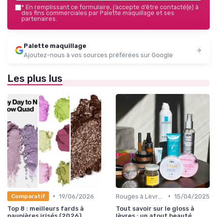
*
En remplissant ce formulaire, j’accepte d’être contacté(e) à
des fins commerciales par Palette maquillage et ses
partenaires.
Palette maquillage
Ajoutez-nous à vos sources préférées sur Google
Les plus lus
•
•
19/06/2026
Rouges à Lèvres et Gloss
15/04/2025
Comparatif
Top 8 : meilleurs fards à
Tout savoir sur le gloss à
paupières irisés (2026)
lèvres : un atout beauté