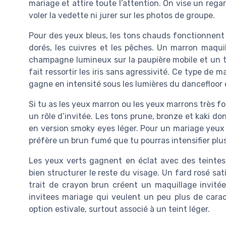
mariage et attire toute l’attention. On vise un regard
voler la vedette ni jurer sur les photos de groupe.
Pour des yeux bleus, les tons chauds fonctionnent
dorés, les cuivres et les pêches. Un marron maqu
champagne lumineux sur la paupière mobile et un tr
fait ressortir les iris sans agressivité. Ce type de 
gagne en intensité sous les lumières du dancefloor 
Si tu as les yeux marron ou les yeux marrons très f
un rôle d’invitée. Les tons prune, bronze et kaki do
en version smoky eyes léger. Pour un mariage yeux 
préfère un brun fumé que tu pourras intensifier plu
Les yeux verts gagnent en éclat avec des teintes
bien structurer le reste du visage. Un fard rosé sat
trait de crayon brun créent un maquillage invitée q
invitees mariage qui veulent un peu plus de cara
option estivale, surtout associé à un teint léger.