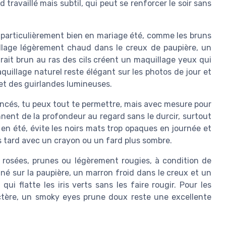
 travaillé mais subtil, qui peut se renforcer le soir sans
 particulièrement bien en mariage été, comme les bruns
illage légèrement chaud dans le creux de paupière, un
ait brun au ras des cils créent un maquillage yeux qui
maquillage naturel reste élégant sur les photos de jour et
et des guirlandes lumineuses.
oncés, tu peux tout te permettre, mais avec mesure pour
nnent de la profondeur au regard sans le durcir, surtout
en été, évite les noirs mats trop opaques en journée et
s tard avec un crayon ou un fard plus sombre.
 rosées, prunes ou légèrement rougies, à condition de
iné sur la paupière, un marron froid dans le creux et un
ui flatte les iris verts sans les faire rougir. Pour les
ctère, un smoky eyes prune doux reste une excellente