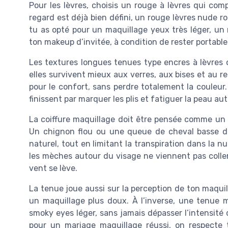
Pour les lèvres, choisis un rouge à lèvres qui com
regard est déjà bien défini, un rouge lèvres nude ros
tu as opté pour un maquillage yeux très léger, un
ton makeup d’invitée, à condition de rester portable 
Les textures longues tenues type encres à lèvres 
elles survivent mieux aux verres, aux bises et au 
pour le confort, sans perdre totalement la couleur. 
finissent par marquer les plis et fatiguer la peau a
La coiffure maquillage doit être pensée comme un d
Un chignon flou ou une queue de cheval basse dé
naturel, tout en limitant la transpiration dans la n
les mèches autour du visage ne viennent pas coller
vent se lève.
La tenue joue aussi sur la perception de ton maqui
un maquillage plus doux. À l’inverse, une tenue m
smoky eyes léger, sans jamais dépasser l’intensité 
pour un mariage maquillage réussi, on respecte to