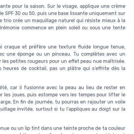
llante pour la saison. Sur le visage, applique une crème
ide SPF 30 ou 50, puis une base lissante uniquement sur
e trio crée un maquillage naturel qui résiste mieux à la
érémonie commence en plein soleil ou sous une tente
ui craque et préfère une texture fluide longue tenue,
vec une éponge ou un pinceau. Tu complètes avec un
r les petites rougeurs pour un effet peau nue maîtrisée.
 heures de cocktail, pas un plâtre qui s’effrite dès la
été, car il fusionne avec la peau au lieu de rester en
r les joues, puis estompe vers les tempes pour lifter le
rge. En fin de journée, tu pourras en rajouter un voile
llage invitée, surtout si tu l’appliques au doigt sur la
enue ou un lip tint dans une teinte proche de ta couleur