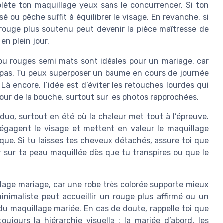
plète ton maquillage yeux sans le concurrencer. Si ton
é ou pêche suffit à équilibrer le visage. En revanche, si
 rouge plus soutenu peut devenir la pièce maîtresse de
en plein jour.
ou rouges semi mats sont idéales pour un mariage, car
repas. Tu peux superposer un baume en cours de journée
Là encore, l’idée est d’éviter les retouches lourdes qui
utour de la bouche, surtout sur les photos rapprochées.
uo, surtout en été où la chaleur met tout à l’épreuve.
gagent le visage et mettent en valeur le maquillage
uque. Si tu laisses tes cheveux détachés, assure toi que
 sur ta peau maquillée dès que tu transpires ou que le
llage mariage, car une robe très colorée supporte mieux
inimaliste peut accueillir un rouge plus affirmé ou un
du maquillage mariée. En cas de doute, rappelle toi que
ujours la hiérarchie visuelle ; la mariée d’abord, les