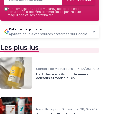
*
En remplissant ce formulaire, j’accepte d’être
contacté(e) à des fins commerciales par Palette
maquillage et ses partenaires.
Palette maquillage
Ajoutez-nous à vos sources préférées sur Google
Les plus lus
•
Conseils de Maquilleurs Professionnels
12/06/2025
L'art des sourcils pour hommes :
conseils et techniques
•
Maquillage pour Occasions Spéciales
28/04/2025