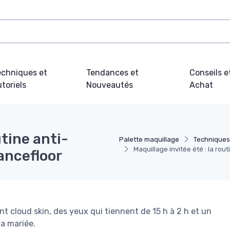
echniques et
Tendances et
Conseils e
toriels
Nouveautés
Achat
utine anti-
Palette maquillage
Techniques 
Maquillage invitée été : la ro
ancefloor
nt cloud skin, des yeux qui tiennent de 15 h à 2 h et un
la mariée.