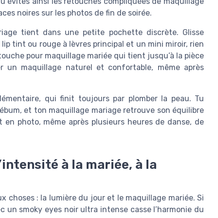
Tu évites ainsi les retouches compliquées de maquillage
aces noires sur les photos de fin de soirée.
iage tient dans une petite pochette discrète. Glisse
ip tint ou rouge à lèvres principal et un mini miroir, rien
touche pour maquillage mariée qui tient jusqu’à la pièce
er un maquillage naturel et confortable, même après
émentaire, qui finit toujours par plomber la peau. Tu
le sébum, et ton maquillage mariage retrouve son équilibre
net en photo, même après plusieurs heures de danse, de
intensité à la mariée, à la
 choses : la lumière du jour et le maquillage mariée. Si
vec un smoky eyes noir ultra intense casse l’harmonie du