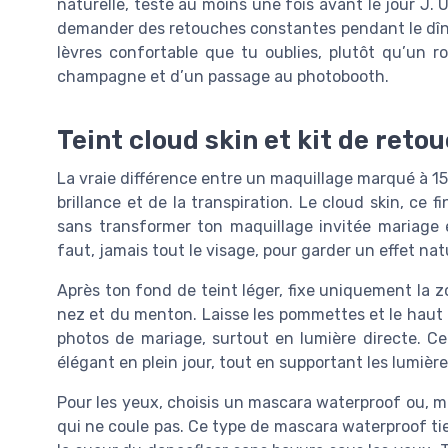
naturelle, testé au moins une fois avant le jour J. 
demander des retouches constantes pendant le dîne
lèvres confortable que tu oublies, plutôt qu’un 
champagne et d’un passage au photobooth.
Teint cloud skin et kit de reto
La vraie différence entre un maquillage marqué à 15 h
brillance et de la transpiration. Le cloud skin, ce 
sans transformer ton maquillage invitée mariage é
faut, jamais tout le visage, pour garder un effet natu
Après ton fond de teint léger, fixe uniquement la z
nez et du menton. Laisse les pommettes et le haut du
photos de mariage, surtout en lumière directe. C
élégant en plein jour, tout en supportant les lumière
Pour les yeux, choisis un mascara waterproof ou, mi
qui ne coule pas. Ce type de mascara waterproof tien