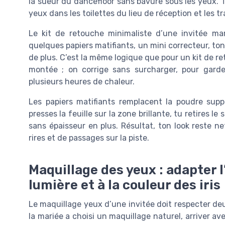
la sueur du dancefloor sans bavure sous les yeux. 
yeux dans les toilettes du lieu de réception et les tr
Le kit de retouche minimaliste d’une invitée mar
quelques papiers matifiants, un mini correcteur, ton l
de plus. C’est la même logique que pour un kit de re
montée ; on corrige sans surcharger, pour gard
plusieurs heures de chaleur.
Les papiers matifiants remplacent la poudre suppl
presses la feuille sur la zone brillante, tu retires 
sans épaisseur en plus. Résultat, ton look reste 
rires et de passages sur la piste.
Maquillage des yeux : adapter l’
lumière et à la couleur des iris
Le maquillage yeux d’une invitée doit respecter deux
la mariée a choisi un maquillage naturel, arriver a