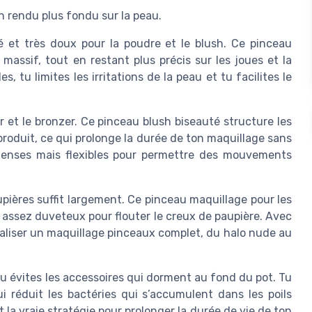
n rendu plus fondu sur la peau.
 et très doux pour la poudre et le blush. Ce pinceau
assif, tout en restant plus précis sur les joues et la
, tu limites les irritations de la peau et tu facilites le
r et le bronzer. Ce pinceau blush biseauté structure les
roduit, ce qui prolonge la durée de ton maquillage sans
r denses mais flexibles pour permettre des mouvements
pières suffit largement. Ce pinceau maquillage pour les
s assez duveteux pour flouter le creux de paupière. Avec
aliser un maquillage pinceaux complet, du halo nude au
u évites les accessoires qui dorment au fond du pot. Tu
i réduit les bactéries qui s’accumulent dans les poils
 la vraie stratégie pour prolonger la durée de vie de ton