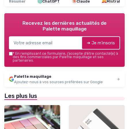
Résumer
ChatGPT
Claude
Mistral
Recevez les dernières actualités de
Palette maquillage
➔ Je m'inscris
*
En remplissant ce formulaire, j’accepte d’être contacté(e) à
des fins commerciales par Palette maquillage et ses
partenaires.
Palette maquillage
Ajoutez-nous à vos sources préférées sur Google
Les plus lus