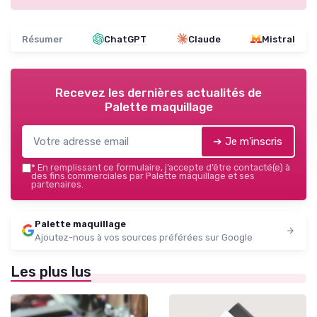
Résumer
ChatGPT
Claude
Mistral
Recevez les dernières actualités de
Palette maquillage
➔ Je m'inscris
*
En remplissant ce formulaire, j’accepte d’être contacté(e) à
des fins commerciales par Palette maquillage et ses
partenaires.
Palette maquillage
Ajoutez-nous à vos sources préférées sur Google
Les plus lus