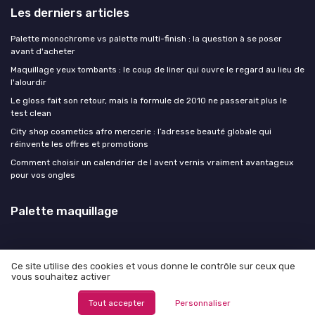
Les derniers articles
Palette monochrome vs palette multi-finish : la question à se poser
avant d'acheter
Maquillage yeux tombants : le coup de liner qui ouvre le regard au lieu de
l'alourdir
Le gloss fait son retour, mais la formule de 2010 ne passerait plus le
test clean
City shop cosmetics afro mercerie : l’adresse beauté globale qui
réinvente les offres et promotions
Comment choisir un calendrier de l avent vernis vraiment avantageux
pour vos ongles
Palette maquillage
Ce site utilise des cookies et vous donne le contrôle sur ceux que
vous souhaitez activer
Mentions légales
Politique de confidentialité
© Palette maquillage 2026
Tout accepter
Personnaliser