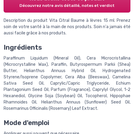
Découvrez notre avis détaillé, notes et verdict
Description du produit Vita Citral Baume à lèvres 15 ml. Prenez
soin de votre santé à la main de nos produits. Soin n'a jamais été
aussi facile grâce à nos produits.
Ingrédients
Paraffinum Liquidum (Mineral Oil), Cera Microcristallina
(Microcrystalline Wax), Paraffin, Butyrospermum Parkii (Shea)
Butter, Helianthus Annuus Hybrid Oil, Hydrogenated
Styrene/Isoprene Copolymer, Cera Alba (Beeswax), Camelina
Sativa Seed Oil, Caprylic/Capric Triglyceride, Echium
Plantagonium Seed Oil, Parfum (Fragrance), Caprylyl Glycol, 1-2
Hexanediol, Glycine Soja (Soybean) Oil, Tocopherol, Hippophae
Rhamnoides Oil, Helianthus Annuus (Sunflower) Seed Oil,
Rosemarinus Officinalis (Rosemary) Leaf Extract.
Mode d'emploi
Appliquer aussi souvent que nécessaire.