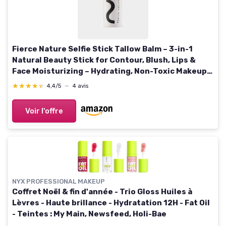
Fierce Nature Selfie Stick Tallow Balm – 3-in-1
Natural Beauty Stick for Contour, Blush, Lips &
Face Moisturizing – Hydrating, Non-Toxic Makeup
Balm – Shade: Rhiannon, 7g Rhiannon 7 g (Lot de 1)
★★★★★
★★★★★
4,4/5
—
4 avis
Voir l'offre
NYX PROFESSIONAL MAKEUP
Coffret Noël & fin d'année - Trio Gloss Huiles à
Lèvres - Haute brillance - Hydratation 12H - Fat Oil
- Teintes : My Main, Newsfeed, Holi-Bae