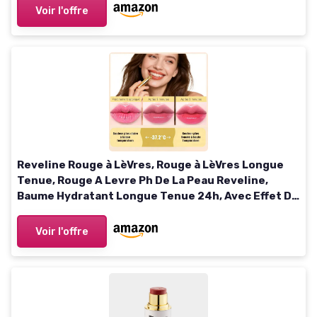
Voir l'offre
Reveline Rouge à LèVres, Rouge à LèVres Longue
Tenue, Rouge A Levre Ph De La Peau Reveline,
Baume Hydratant Longue Tenue 24h, Avec Effet De
Changement De Couleur, Naturelle Brillant à
LèVres (1PC)
Voir l'offre