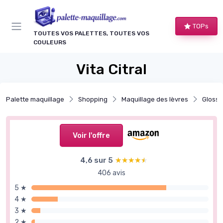
Panneau de gestion des cookies
TOPs
TOUTES VOS PALETTES, TOUTES VOS
COULEURS
Vita Citral
Palette maquillage
Shopping
Maquillage des lèvres
Gloss 
Voir l'offre
4,6 sur 5
★★★★★
★★★★★
406 avis
5 ★
4 ★
3 ★
2 ★