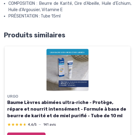
COMPOSITION : Beurre de Karité, Cire d’Abeille, Huile d’Echium,
Huile d’Argousier, Vitamine E
PRÉSENTATION : Tube 15ml
Produits similaires
URGO
Baume Lèvres abimées ultra-riche - Protège,
répare et nourrit intensément - Formule à base de
beurre de karité et de miel purifié - Tube de 10 ml
★★★★★
★★★★★
4,6/5
—
141 avis