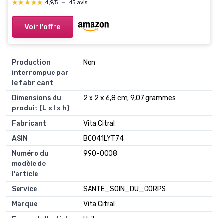
★★★★★
★★★★★
4,9/5
—
45 avis
Voir l'offre
Production
Non
interrompue par
le fabricant
Dimensions du
2 x 2 x 6,8 cm; 9,07 grammes
produit (L x l x h)
Fabricant
Vita Citral
ASIN
B0041LYT74
Numéro du
990-0008
modèle de
l'article
Service
SANTE_SOIN_DU_CORPS
Marque
Vita Citral