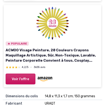
🔥 POPULAIRE
ACWOO Visage Peinture, 28 Couleurs Crayons
Maquillage Artistique, Sûr, Non-Toxique, Lavable,
Peinture Corporelle Convient à tous, Cosplay,
Carnaval, Anniversaire, Halloween, Pâques, Noël
★★★★★
★★★★★
4,2/5
—
3635 avis
Voir l'offre
Dimensions du colis
14,8 x 11,3 x 1,7 cm; 150 grammes
Fabricant
URAQT