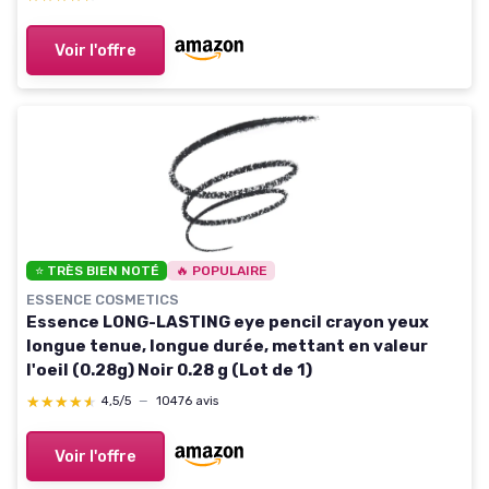
Voir l'offre
⭐ TRÈS BIEN NOTÉ
🔥 POPULAIRE
ESSENCE COSMETICS
Essence LONG-LASTING eye pencil crayon yeux
longue tenue, longue durée, mettant en valeur
l'oeil (0.28g) Noir 0.28 g (Lot de 1)
★★★★★
★★★★★
4,5/5
—
10476 avis
Voir l'offre