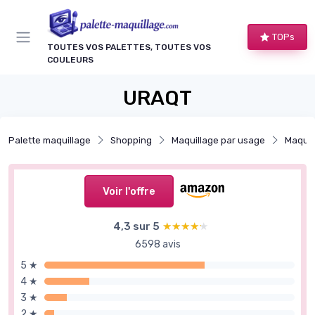
Panneau de gestion des cookies
TOPs
TOUTES VOS PALETTES, TOUTES VOS
COULEURS
URAQT
Palette maquillage
Shopping
Maquillage par usage
Maquil
Voir l'offre
4,3 sur 5
★★★★★
★★★★★
6598 avis
5 ★
4 ★
3 ★
2 ★