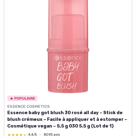
🔥 POPULAIRE
ESSENCE COSMETICS
Essence baby got blush 30 rosé all day – Stick de
blush crémeux – Facile à appliquer et à estomper –
Cosmétique vegan – 5,5 g 030 5.5 g (Lot de 1)
★★★★★
★★★★★
4,4/5
—
8093 avis