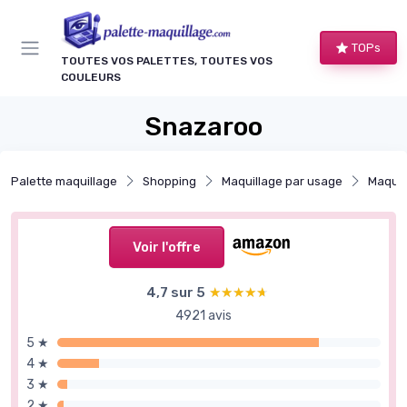
Panneau de gestion des cookies
TOPs
TOUTES VOS PALETTES, TOUTES VOS
COULEURS
Snazaroo
Palette maquillage
Shopping
Maquillage par usage
Maquil
Voir l'offre
4,7 sur 5
★★★★★
★★★★★
4921 avis
5 ★
4 ★
3 ★
2 ★