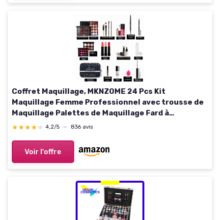
Coffret Maquillage, MKNZOME 24 Pcs Kit
Maquillage Femme Professionnel avec trousse de
Maquillage Palettes de Maquillage Fard à
paupières Brillant à lèvres Ensemble de cadeau
★★★★★
★★★★★
4,2/5
—
836 avis
d'anniversaire Noël 24 pièces
Voir l'offre