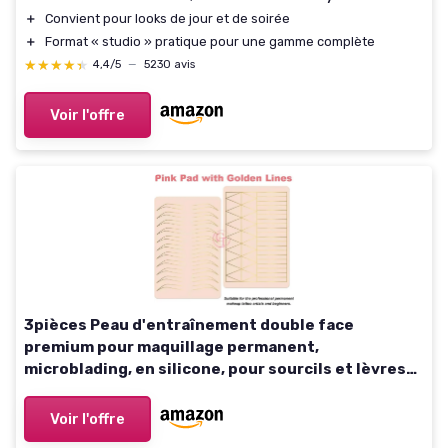
＋
Convient pour looks de jour et de soirée
＋
Format « studio » pratique pour une gamme complète
★★★★★
★★★★★
4,4/5
—
5230 avis
Voir l'offre
3pièces Peau d'entraînement double face
premium pour maquillage permanent,
microblading, en silicone, pour sourcils et lèvres
(Modèle B)
Voir l'offre