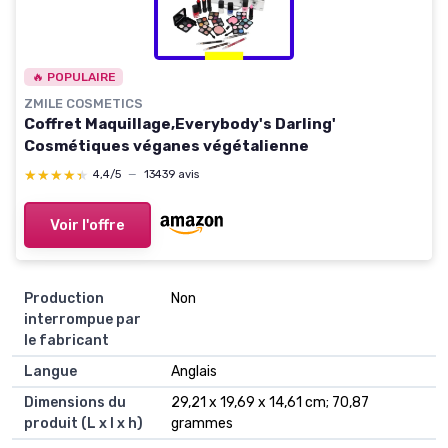
🔥 POPULAIRE
ZMILE COSMETICS
Coffret Maquillage,Everybody's Darling'
Cosmétiques véganes végétalienne
★★★★★
★★★★★
4,4/5
—
13439 avis
Voir l'offre
Production
Non
interrompue par
le fabricant
Langue
Anglais
Dimensions du
29,21 x 19,69 x 14,61 cm; 70,87
produit (L x l x h)
grammes