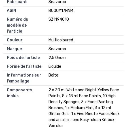
Fabricant
Snazaroo
ASIN
B000Y17NNM
Numéro du
SZ1194010
modèle de
l'article
Couleur
Multicoloured
Marque
Snazaroo
Poids de l'article
2,5 Onces
Forme de l'article
Liquide
Informations sur
Boîte
l'emballage
Composants
2 x 30 ml White and Bright Yellow Face
inclus
Paints, 8 x 18 ml Face Paints, 10 High
Density Sponges, 3 x Face Painting
Brushes, 1 x Medium Flat, 3 x 12 ml
Glitter Gels, 1 x Five Minute Faces Book
and an all-in-one Easy-clean Kit box
Voir plus