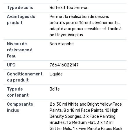
Type de colis
Boîte kit tout-en-un
Avantages du
Permet la réalisation de dessins
produit
créatifs pour différents événements,
adapté aux peaux sensibles et facile à
nettoyer Voir plus
Niveau de
Non étanche
résistance à
l'eau
UPC
766416822147
Conditionnement
Liquide
du produit
Type de
Boîte
contenant
Composants
2 x 30 ml White and Bright Yellow Face
inclus
Paints, 8 x 18 ml Face Paints, 10 High
Density Sponges, 3 x Face Painting
Brushes, 1 x Medium Flat, 3 x 12 ml
Glitter Gels, 1 x Five Minute Faces Book