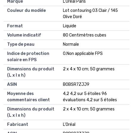
Marque
‎L'Oreal Paris
Couleur du modèle
‎Lot contouring 03 Clair / 145
Olive Doré
Format
‎Liquide
Volume indicatif
‎80 Centimètres cubes
Type de peau
‎Normale
Indice de protection
‎0.Non applicable FPS
solaire en FPS
Dimensions du produit
‎2 x 4 x 10 cm; 50 grammes
(L x l x h)
ASIN
‎B0BSR7ZJJ9
Moyenne des
4,2 4,2 sur 5 étoiles 96
commentaires client
évaluations 4,2 sur 5 étoiles
Dimensions du produit
2 x 4 x 10 cm; 50 grammes
(L x l x h)
Fabricant
L'Oréal