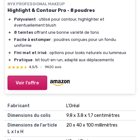
NYX PROFESSIONAL MAKEUP
Highlight & Contour Pro - 8 poudres
＋
Polyvalent
: utilisé pour contour, highlighter et
éventuellement blush
＋
8 teintes
offrant une bonne variété de tons
＋
Facile à estomper
: poudres conçues pour un fondu
uniforme
＋
Fini mat et irisé
: options pour looks naturels ou lumineux
＋
Pratique
: kit tout-en-un, adapté aux déplacements
★★★★★
★★★★★
4,5/5
—
9420 avis
Voir l'offre
Fabricant
‎L'Oréal
Dimensions du colis
‎9.8 x 3.8 x 1.7 centimètres
Dimensions de l'article
‎20 x 40 x 100 millimètres
L x l x H