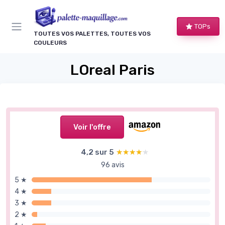
Panneau de gestion des cookies
TOPs
TOUTES VOS PALETTES, TOUTES VOS
COULEURS
LOreal Paris
Voir l'offre
4,2 sur 5
★★★★★
★★★★★
96 avis
5 ★
4 ★
3 ★
2 ★