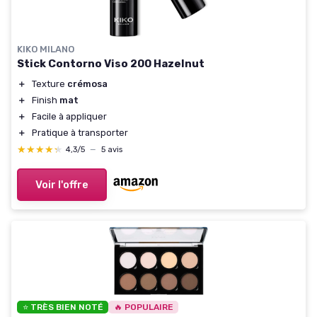
KIKO MILANO
Stick Contorno Viso 200 Hazelnut
＋
Texture
crémosa
＋
Finish
mat
＋
Facile à appliquer
＋
Pratique à transporter
★★★★★
★★★★★
4,3/5
—
5 avis
Voir l'offre
⭐ TRÈS BIEN NOTÉ
🔥 POPULAIRE