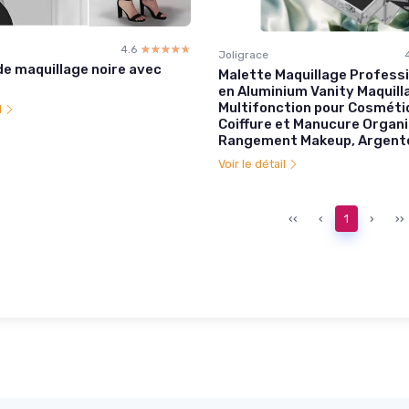
4.6
☆☆☆☆☆
★★★★★
Joligrace
de maquillage noire avec
Malette Maquillage Professi
en Aluminium Vanity Maquill
Multifonction pour Cosméti
l
Coiffure et Manucure Organ
Rangement Makeup, Argent
Voir le détail
‹‹
‹
1
›
››