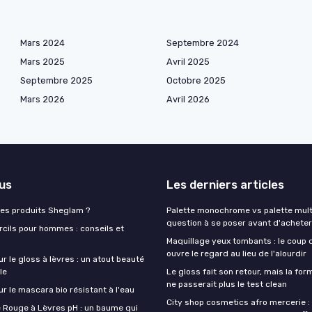
Mars 2024
Septembre 2024
Mars 2025
Avril 2025
Septembre 2025
Octobre 2025
Mars 2026
Avril 2026
lus
Les derniers articles
es produits Sheglam ?
Palette monochrome vs palette multi-
question à se poser avant d'acheter
rcils pour hommes : conseils et
Maquillage yeux tombants : le coup d
ouvre le regard au lieu de l'alourdir
ur le gloss à lèvres : un atout beauté
le
Le gloss fait son retour, mais la fo
ne passerait plus le test clean
ur le mascara bio résistant à l'eau
City shop cosmetics afro mercerie :
e Rouge à Lèvres pH : un baume qui