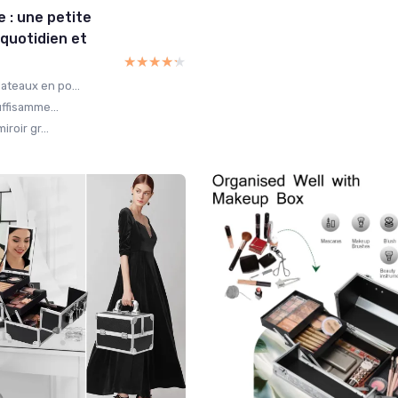
e : une petite
e quotidien et
★★★★★
★★★★★
ateaux en po...
uffisamme...
roir gr...