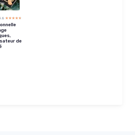
4.6
☆☆☆☆☆
★★★★★
onnelle
age
ques,
isateur de
é