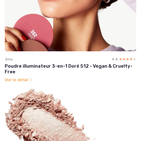
3ina
4.4
☆☆☆☆☆
★★★★★
Poudre illuminateur 3-en-1 Doré 512 - Vegan & Cruelty-
Free
Voir le détail