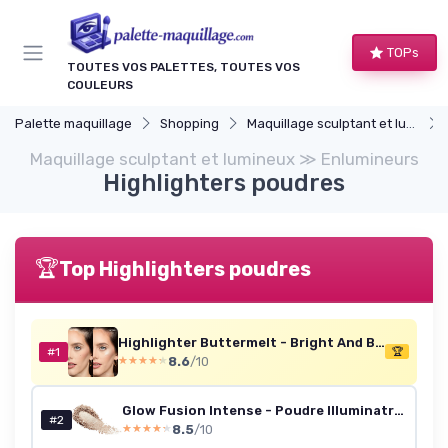
Panneau de gestion des cookies
TOPs
TOUTES VOS PALETTES, TOUTES VOS
COULEURS
Palette maquillage
Shopping
Maquillage sculptant et lumineux
Maquillage sculptant et lumineux ≫ Enlumineurs
Highlighters poudres
🏆
Top Highlighters poudres
Highlighter Buttermelt - Bright And Butta 05
#1
🏆
8.6
/10
★★★★★
★★★★★
Glow Fusion Intense - Poudre Illuminatrice 01 Champagne
#2
8.5
/10
★★★★★
★★★★★