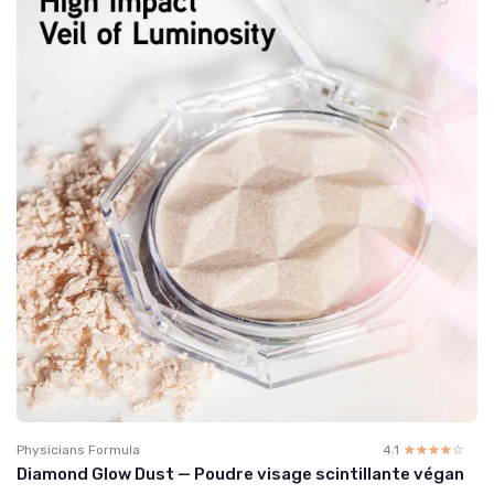
Physicians Formula
4.1
☆☆☆☆☆
★★★★★
Diamond Glow Dust — Poudre visage scintillante végan