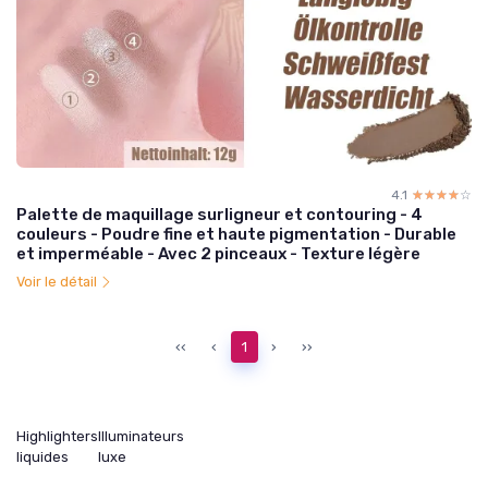
4.1
☆☆☆☆☆
★★★★★
Palette de maquillage surligneur et contouring - 4
couleurs - Poudre fine et haute pigmentation - Durable
et imperméable - Avec 2 pinceaux - Texture légère
Voir le détail
‹‹
‹
1
›
››
Highlighters
Illuminateurs
liquides
luxe