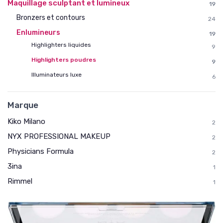
Maquillage sculptant et lumineux
19
Bronzers et contours
24
Enlumineurs
19
Highlighters liquides
9
Highlighters poudres
9
Illuminateurs luxe
6
Marque
Kiko Milano
2
NYX PROFESSIONAL MAKEUP
2
Physicians Formula
2
3ina
1
Rimmel
1