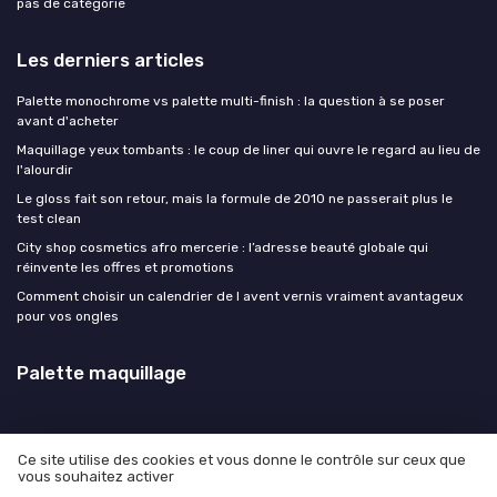
pas de catégorie
Les derniers articles
Palette monochrome vs palette multi-finish : la question à se poser
avant d'acheter
Maquillage yeux tombants : le coup de liner qui ouvre le regard au lieu de
l'alourdir
Le gloss fait son retour, mais la formule de 2010 ne passerait plus le
test clean
City shop cosmetics afro mercerie : l’adresse beauté globale qui
réinvente les offres et promotions
Comment choisir un calendrier de l avent vernis vraiment avantageux
pour vos ongles
Palette maquillage
Ce site utilise des cookies et vous donne le contrôle sur ceux que
vous souhaitez activer
Mentions légales
Politique de confidentialité