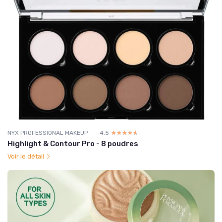
NYX PROFESSIONAL MAKEUP
4.5
☆☆☆☆☆
★★★★★
Highlight & Contour Pro - 8 poudres
Voir le détail