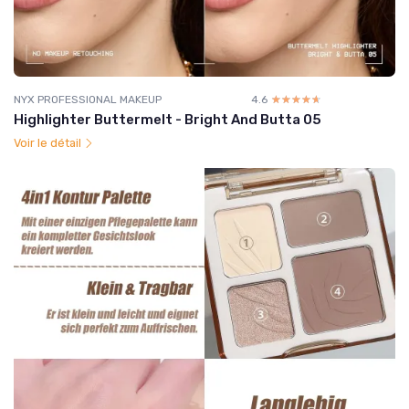
NYX PROFESSIONAL MAKEUP
4.6
☆☆☆☆☆
★★★★★
Highlighter Buttermelt - Bright And Butta 05
Voir le détail