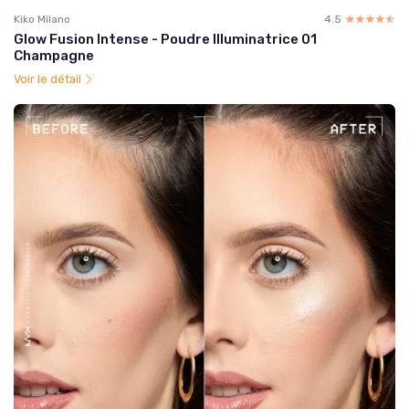
Kiko Milano
4.5
☆☆☆☆☆
★★★★★
Glow Fusion Intense - Poudre Illuminatrice 01
Champagne
Voir le détail