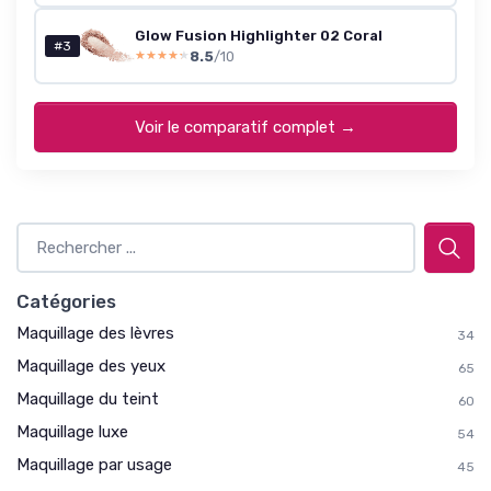
Glow Fusion Highlighter 02 Coral
#3
8.5
/10
★★★★★
★★★★★
Voir le comparatif complet →
Catégories
Maquillage des lèvres
34
Maquillage des yeux
65
Maquillage du teint
60
Maquillage luxe
54
Maquillage par usage
45