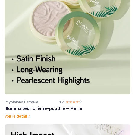
Physicians Formula
4.3
☆☆☆☆☆
★★★★★
Illuminateur crème-poudre — Perle
Voir le détail