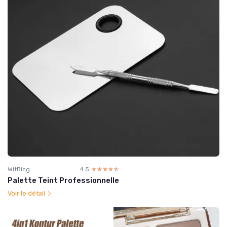
WitBicg
4.5
☆☆☆☆☆
★★★★★
Palette Teint Professionnelle
Voir le détail