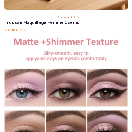
3.7
☆☆☆☆☆
★★★★★
Trousse Maquillage Femme Czemo
Voir le détail