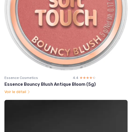
Essence Cosmetics
4.4
☆☆☆☆☆
★★★★★
Essence Bouncy Blush Antique Bloom (5g)
Voir le détail