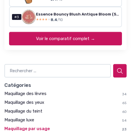
Essence Bouncy Blush Antique Bloom (5g)
#3
8.4
/10
★★★★★
★★★★★
Voir le comparatif complet →
Catégories
Maquillage des lèvres
34
Maquillage des yeux
65
Maquillage du teint
60
Maquillage luxe
54
Maquillage par usage
23