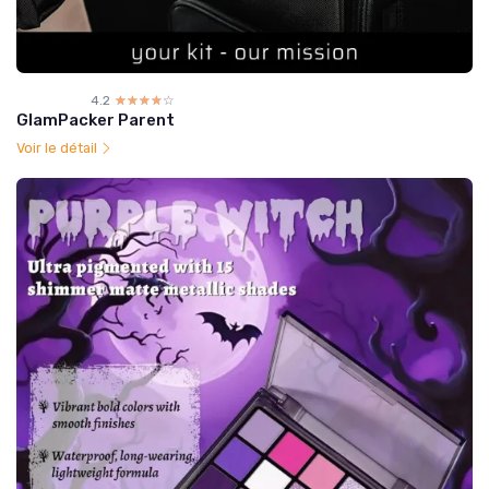
4.2
☆☆☆☆☆
★★★★★
GlamPacker Parent
Voir le détail