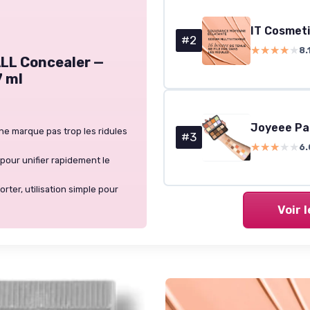
IT Cosmeti
#2
★★★★★
★★★★★
8.
ALL Concealer —
7 ml
 ne marque pas trop les ridules
#3
★★★★★
★★★★★
6.
pour unifier rapidement le
rter, utilisation simple pour
Voir 