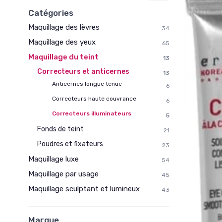
Catégories
Maquillage des lèvres
34
Maquillage des yeux
65
Maquillage du teint
13
Correcteurs et anticernes
13
Anticernes longue tenue
6
Correcteurs haute couvrance
6
Correcteurs illuminateurs
5
Fonds de teint
21
Poudres et fixateurs
23
Maquillage luxe
54
Maquillage par usage
45
Maquillage sculptant et lumineux
43
Marque