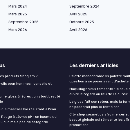
Mars 2024
Septembre 2024
Mars 2025
Avril 2025
Septembre 2025
Octobre 2025
Mars 2026
Avril 2026
lus
Les derniers articles
es produits Sheglam ?
Palette monochrome vs palette multi-
question à se poser avant d'acheter
rcils pour hommes : conseils et
Maquillage yeux tombants : le coup d
ouvre le regard au lieu de l'alourdir
ur le gloss à lèvres : un atout beauté
le
Le gloss fait son retour, mais la fo
ne passerait plus le test clean
ur le mascara bio résistant à l'eau
City shop cosmetics afro mercerie :
e Rouge à Lèvres pH : un baume qui
beauté globale qui réinvente les offr
uleur, mais pas de catégorie
promotions