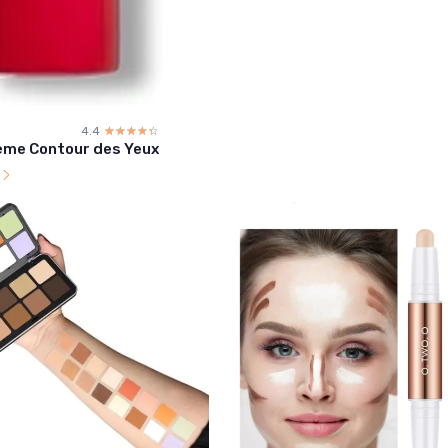
4.4
☆☆☆☆☆
★★★★★
ème Contour des Yeux
l