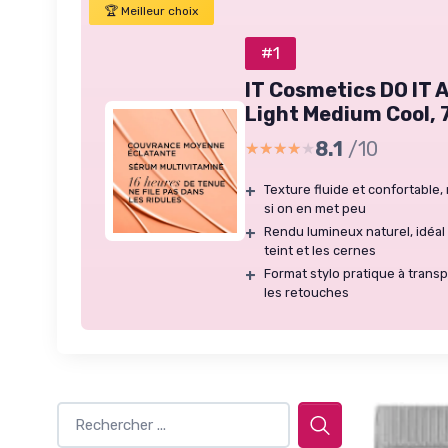
🏆 Meilleur choix
#1
IT Cosmetics DO IT 
Light Medium Cool, 
8.1
/10
★★★★★
★★★★★
+
Texture fluide et confortable,
si on en met peu
+
Rendu lumineux naturel, idéal 
teint et les cernes
+
Format stylo pratique à transpo
les retouches