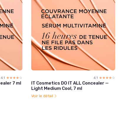
4.1
☆☆☆☆☆
★★★★★
4.1
☆☆☆☆☆
★★★★★
ealer 7 ml
IT Cosmetics DO IT ALL Concealer —
Light Medium Cool, 7 ml
Voir le détail