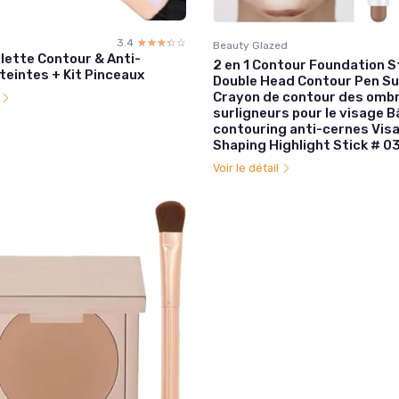
3.4
☆☆☆☆☆
★★★★★
Beauty Glazed
lette Contour & Anti-
2 en 1 Contour Foundation S
teintes + Kit Pinceaux
Double Head Contour Pen Su
Crayon de contour des omb
l
surligneurs pour le visage 
contouring anti-cernes Vis
Shaping Highlight Stick # 0
Voir le détail