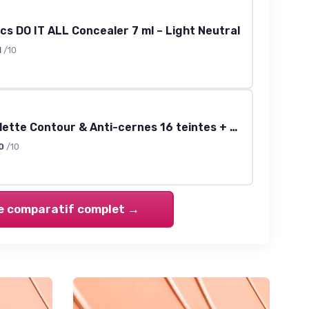
cs DO IT ALL Concealer 7 ml – Light Neutral
1
/10
Joyeee Palette Contour & Anti-cernes 16 teintes + Kit Pinceaux
0
/10
le comparatif complet →