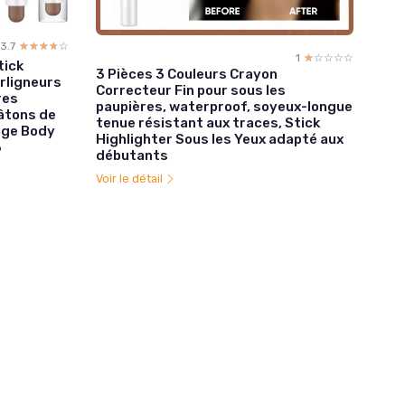
3.7
☆☆☆☆☆
★★★★★
1
☆☆☆☆☆
★★★★★
tick
3 Pièces 3 Couleurs Crayon
rligneurs
Correcteur Fin pour sous les
res
paupières, waterproof, soyeux-longue
Bâtons de
tenue résistant aux traces, Stick
age Body
Highlighter Sous les Yeux adapté aux
3
débutants
Voir le détail