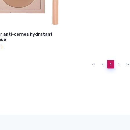
r anti-cernes hydratant
nue
l
‹‹
‹
1
›
››