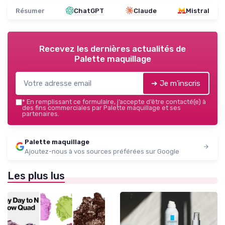
Résumer
ChatGPT
Claude
Mistral
Recevez les dernières actualités de
Palette maquillage
➔ Je m'inscris
*
En remplissant ce formulaire, j’accepte d’être contacté(e) à
des fins commerciales par Palette maquillage et ses
partenaires.
Palette maquillage
Ajoutez-nous à vos sources préférées sur Google
Les plus lus