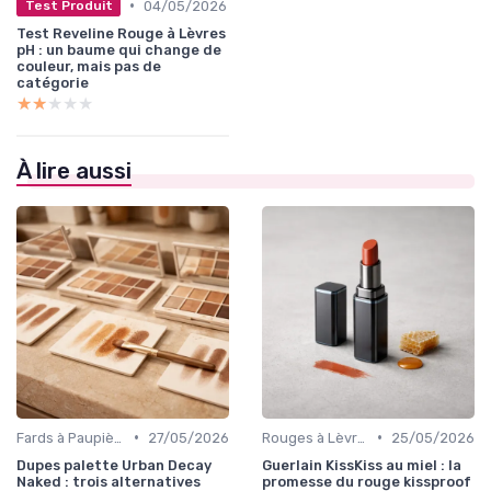
•
04/05/2026
Test Produit
Test Reveline Rouge à Lèvres
pH : un baume qui change de
couleur, mais pas de
catégorie
★★★★★
★★★★★
À lire aussi
•
•
Fards à Paupières
27/05/2026
Rouges à Lèvres et Gloss
25/05/2026
Dupes palette Urban Decay
Guerlain KissKiss au miel : la
Naked : trois alternatives
promesse du rouge kissproof