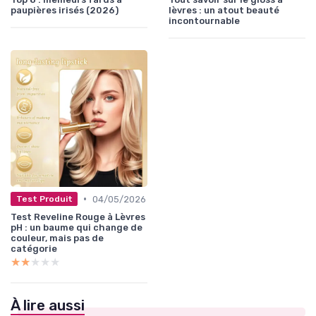
paupières irisés (2026)
lèvres : un atout beauté
incontournable
•
04/05/2026
Test Produit
Test Reveline Rouge à Lèvres
pH : un baume qui change de
couleur, mais pas de
catégorie
★★★★★
★★★★★
À lire aussi