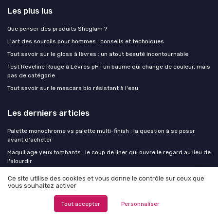
Les plus lus
Que penser des produits Sheglam ?
L'art des sourcils pour hommes : conseils et techniques
Tout savoir sur le gloss à lèvres : un atout beauté incontournable
Test Reveline Rouge à Lèvres pH : un baume qui change de couleur, mais
pas de catégorie
Tout savoir sur le mascara bio résistant à l'eau
Les derniers articles
Palette monochrome vs palette multi-finish : la question à se poser
avant d'acheter
Maquillage yeux tombants : le coup de liner qui ouvre le regard au lieu de
l'alourdir
Le gloss fait son retour, mais la formule de 2010 ne passerait plus le
Ce site utilise des cookies et vous donne le contrôle sur ceux que
test clean
vous souhaitez activer
City shop cosmetics afro mercerie : l’adresse beauté globale qui
réinvente les offres et promotions
Tout accepter
Personnaliser
Comment choisir un calendrier de l avent vernis vraiment avantageux