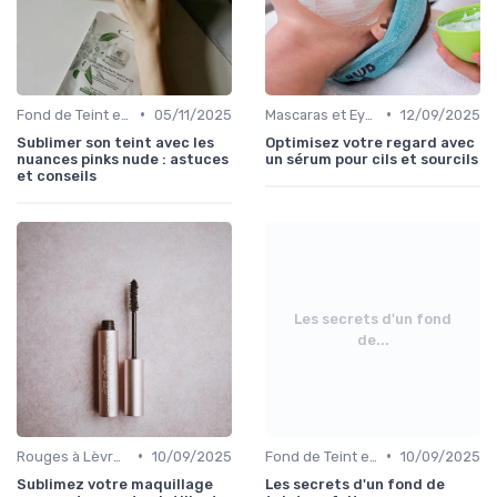
•
•
Fond de Teint et Correcteurs
05/11/2025
Mascaras et Eyeliners
12/09/2025
Sublimer son teint avec les
Optimisez votre regard avec
nuances pinks nude : astuces
un sérum pour cils et sourcils
et conseils
Les secrets d'un fond
de...
•
•
Rouges à Lèvres et Gloss
10/09/2025
Fond de Teint et Correcteurs
10/09/2025
Sublimez votre maquillage
Les secrets d'un fond de