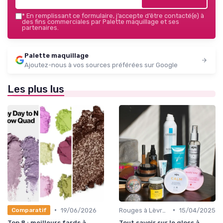
*
En remplissant ce formulaire, j’accepte d’être contacté(e) à
des fins commerciales par Palette maquillage et ses
partenaires.
Palette maquillage
Ajoutez-nous à vos sources préférées sur Google
Les plus lus
•
•
19/06/2026
Rouges à Lèvres et Gloss
15/04/2025
Comparatif
Top 8 : meilleurs fards à
Tout savoir sur le gloss à