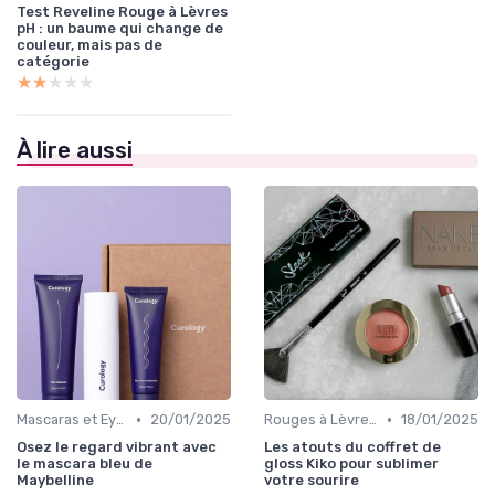
Test Reveline Rouge à Lèvres
pH : un baume qui change de
couleur, mais pas de
catégorie
★★★★★
★★★★★
À lire aussi
•
•
Mascaras et Eyeliners
20/01/2025
Rouges à Lèvres et Gloss
18/01/2025
Osez le regard vibrant avec
Les atouts du coffret de
le mascara bleu de
gloss Kiko pour sublimer
Maybelline
votre sourire