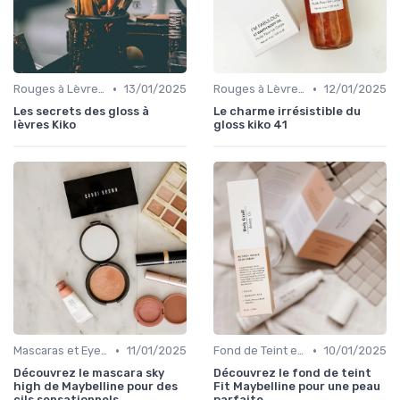
•
•
Rouges à Lèvres et Gloss
13/01/2025
Rouges à Lèvres et Gloss
12/01/2025
Les secrets des gloss à
Le charme irrésistible du
lèvres Kiko
gloss kiko 41
•
•
Mascaras et Eyeliners
11/01/2025
Fond de Teint et Correcteurs
10/01/2025
Découvrez le mascara sky
Découvrez le fond de teint
high de Maybelline pour des
Fit Maybelline pour une peau
cils sensationnels
parfaite