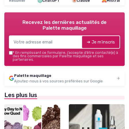
Résumer
ChatGPT
Claude
Mistral
Recevez les dernières actualités de
Palette maquillage
➔ Je m'inscris
*
En remplissant ce formulaire, j’accepte d’être contacté(e) à
des fins commerciales par Palette maquillage et ses
partenaires.
Palette maquillage
Ajoutez-nous à vos sources préférées sur Google
Les plus lus