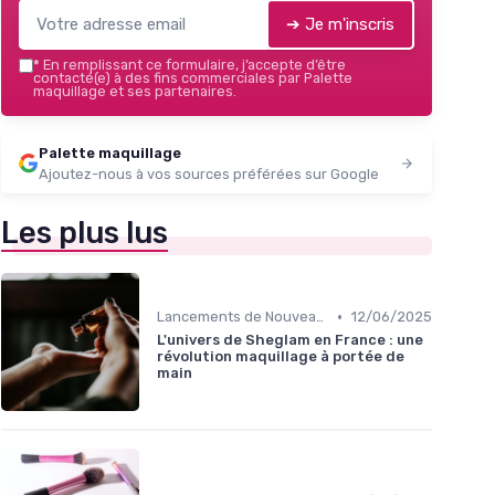
➔ Je m'inscris
*
En remplissant ce formulaire, j’accepte d’être
contacté(e) à des fins commerciales par Palette
maquillage et ses partenaires.
Palette maquillage
Ajoutez-nous à vos sources préférées sur Google
Les plus lus
•
Lancements de Nouveaux Produits
12/06/2025
L'univers de Sheglam en France : une
révolution maquillage à portée de
main