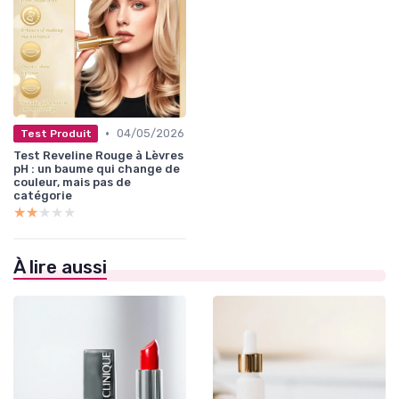
•
04/05/2026
Test Produit
Test Reveline Rouge à Lèvres
pH : un baume qui change de
couleur, mais pas de
catégorie
★★★★★
★★★★★
À lire aussi