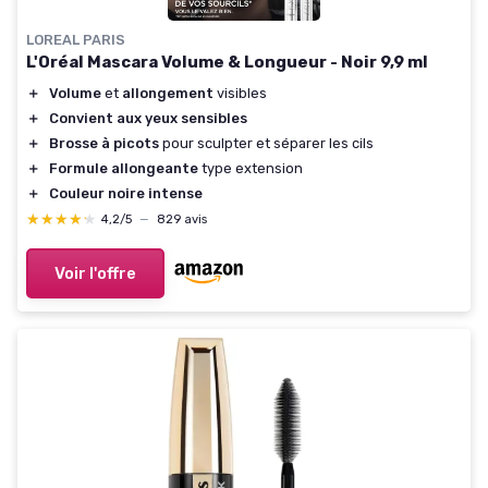
LOREAL PARIS
L'Oréal Mascara Volume & Longueur - Noir 9,9 ml
＋
Volume
et
allongement
visibles
＋
Convient aux yeux sensibles
＋
Brosse à picots
pour sculpter et séparer les cils
＋
Formule allongeante
type extension
＋
Couleur noire intense
★★★★★
★★★★★
4,2/5
—
829 avis
Voir l'offre