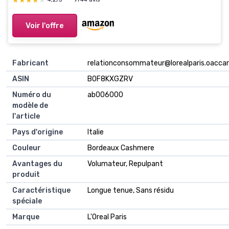
★★★★★
★★★★★
Voir l'offre
Fabricant
relationconsommateur@lorealparis.oaccar
ASIN
B0F8KXGZRV
Numéro du
ab006000
modèle de
l'article
Pays d'origine
Italie
Couleur
Bordeaux Cashmere
Avantages du
Volumateur, Repulpant
produit
Caractéristique
Longue tenue, Sans résidu
spéciale
Marque
L'Oreal Paris