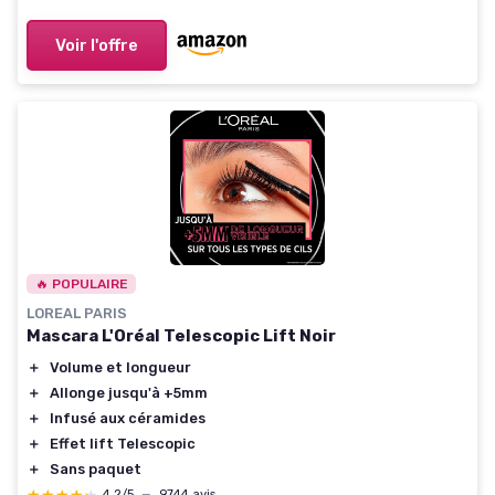
Voir l'offre
🔥 POPULAIRE
LOREAL PARIS
Mascara L'Oréal Telescopic Lift Noir
＋
Volume et longueur
＋
Allonge jusqu'à +5mm
＋
Infusé aux céramides
＋
Effet lift Telescopic
＋
Sans paquet
4,2/5
—
9744 avis