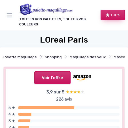
Panneau de gestion des cookies
TOPs
TOUTES VOS PALETTES, TOUTES VOS
COULEURS
LOreal Paris
Palette maquillage
Shopping
Maquillage des yeux
Mascara
Voir l'offre
3,9 sur 5
★★★★★
★★★★★
226 avis
5 ★
4 ★
3 ★
2 ★