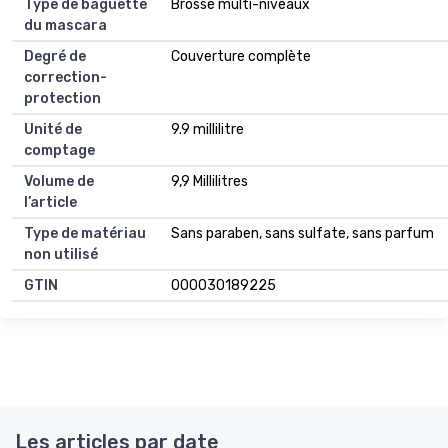
Type de baguette
Brosse multi-niveaux
du mascara
Degré de
Couverture complète
correction-
protection
Unité de
9.9 millilitre
comptage
Volume de
9,9 Millilitres
l’article
Type de matériau
Sans paraben, sans sulfate, sans parfum
non utilisé
GTIN
000030189225
Les articles par date