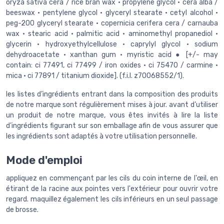
oryza sativa cera / rice bran wax • propylene glycol • cera alba /
beeswax • pentylene glycol • glyceryl stearate • cetyl alcohol •
peg-200 glyceryl stearate • copernicia cerifera cera / carnauba
wax • stearic acid • palmitic acid • aminomethyl propanediol •
glycerin • hydroxyethylcellulose • caprylyl glycol • sodium
dehydroacetate • xanthan gum • myristic acid ● [+/- may
contain: ci 77491, ci 77499 / iron oxides • ci 75470 / carmine •
mica • ci 77891 / titanium dioxide]. (f.i.l. z70068552/1).
les listes d’ingrédients entrant dans la composition des produits
de notre marque sont régulièrement mises à jour. avant d’utiliser
un produit de notre marque, vous êtes invités à lire la liste
d’ingrédients figurant sur son emballage afin de vous assurer que
les ingrédients sont adaptés à votre utilisation personnelle.
Mode d'emploi
appliquez en commençant par les cils du coin interne de l'œil, en
étirant de la racine aux pointes vers l'extérieur pour ouvrir votre
regard. maquillez également les cils inférieurs en un seul passage
de brosse.