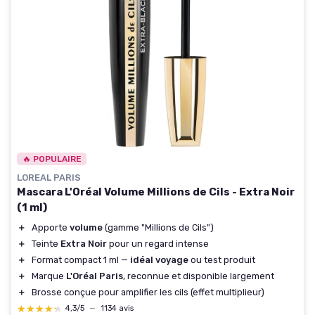
🔥 POPULAIRE
LOREAL PARIS
Mascara L'Oréal Volume Millions de Cils - Extra Noir
(1 ml)
＋
Apporte
volume
(gamme "Millions de Cils")
＋
Teinte
Extra Noir
pour un regard intense
＋
Format compact 1 ml —
idéal voyage
ou test produit
＋
Marque
L'Oréal Paris
, reconnue et disponible largement
＋
Brosse conçue pour amplifier les cils (effet multiplieur)
★★★★★
★★★★★
4,3/5
—
1134 avis