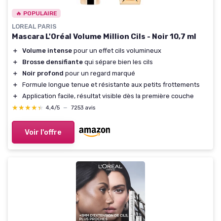
🔥 POPULAIRE
LOREAL PARIS
Mascara L'Oréal Volume Million Cils - Noir 10,7 ml
＋
Volume intense
pour un effet cils volumineux
＋
Brosse densifiante
qui sépare bien les cils
＋
Noir profond
pour un regard marqué
＋
Formule longue tenue et résistante aux petits frottements
＋
Application facile, résultat visible dès la première couche
★★★★★
★★★★★
4,4/5
—
7253 avis
Voir l'offre